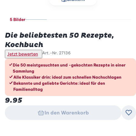
5 Bilder
Betty Bossi
Die beliebtesten 50 Rezepte,
Kochbuch
Art.-Nr.
27136
Jetzt bewerten
Die Vorteile im Überblick
Die 50 meistgesuchten und -gekochten Rezepte in einer
Sammlung
Alle Klassiker drin: ideal zum schnellen Nachschlagen
Bekannte und geliebte Gerichte: ideal für den
Familienalltag
9.95
In den Warenkorb
Zu