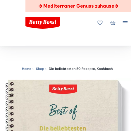
Mediterraner Genuss zuhause
🍋
🍋
Meine Favorite
Mein Wa
Me
Home
Shop
Die beliebtesten 50 Rezepte, Kochbuch
Navigationspfad