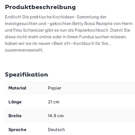
Produktbeschreibung
Endlich! Die praktische Kochideen-Sammlung der
meistgesuchten und -gekochten Betty Bossi Rezepte von Herrn
und Frau Schweizer gibt es nun als Papierkochbuch. Damit Sie
diese nicht mehr online oder in Ihrem Fundus suchen müssen,
haben wir sie im neuen «Best of»-Kochbuch für Sie
zusammengestellt.
Von A wie Älplermagronen bis Z wie Zopf haben Sie die 50
leckeren Lieblingsrezepte nun jederzeit griffbereit.
Spezifikation
Ob Klassiker, Saisonales, Süsses oder Familienhits - in diesem
Material
Papier
Kochbuch finden Sie die beliebtesten Gerichte für Gross und
Klein zum schnellen Nachschlagen.
Länge
21 cm
Mit dem Lieblingsrezepte-Kochbuch der Schweizer wird jedes
Breite
14.8 cm
Gericht zu einem Gaumenschmaus. Die Rezeptideen sind
einfach zum Nachkochen. Lassen Sie es sich schmecken!
Sprache
Deutsch