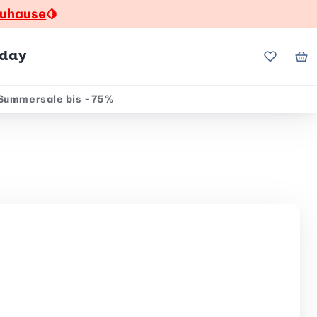
zuhause
🍋
hday
Meine Fa
Me
Summersale bis -75%