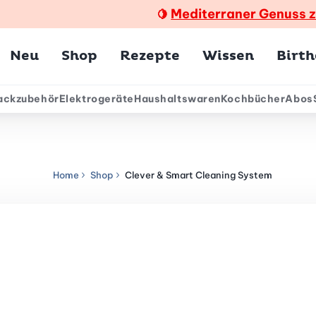
Mediterraner Genuss 
🍋
Hauptmenü
Neu
Shop
Rezepte
Wissen
Birt
ackzubehör
Elektrogeräte
Haushaltswaren
Kochbücher
Abos
ärmenü
Home
Shop
Clever & Smart Cleaning System