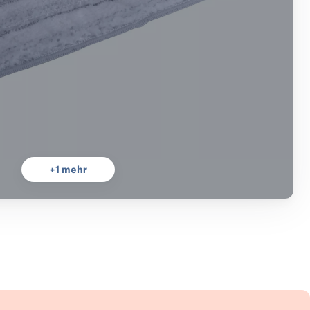
+
1
mehr