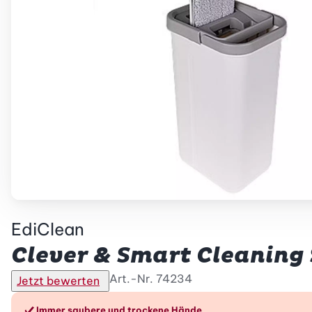
EdiClean
Clever & Smart Cleaning
Art.-Nr.
74234
Jetzt bewerten
Immer saubere und trockene Hände