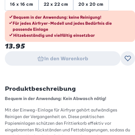
16 x 16 cm
22 x 22 cm
20 x 20 cm
Die Vorteile im Überblick
Bequem in der Anwendung: keine Reinigung!
Für jedes Airfryer-Modell und jedes Bedürfnis die
passende Einlage
Hitzebeständig und vielfältig einsetzbar
13.95
In den Warenkorb
Zu
Produktbeschreibung
Bequem in der Anwendung: Kein Abwasch nötig!
Mit der Einweg-Einlage für Airfryer gehört aufwändiges
Reinigen der Vergangenheit an. Diese praktischen
Papiereinlagen schützen den Frittierkorb effektiv vor
eingebrannten Rückständen und Fettablagerungen, sodass du