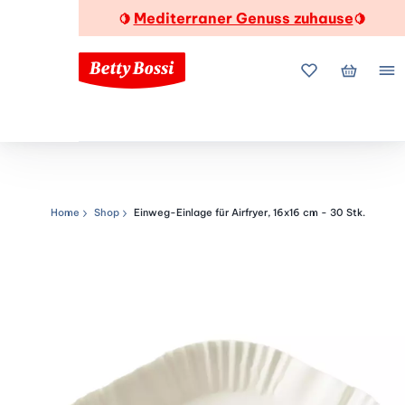
Mediterraner Genuss zuhause
🍋
🍋
Meine Favorite
Mein Wa
Me
Home
Shop
Einweg-Einlage für Airfryer, 16x16 cm - 30 Stk.
Navigationspfad