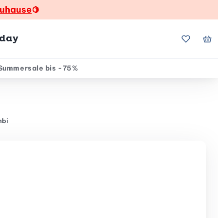
zuhause
🍋
hday
Meine Fa
Me
Summersale bis -75%
mbi