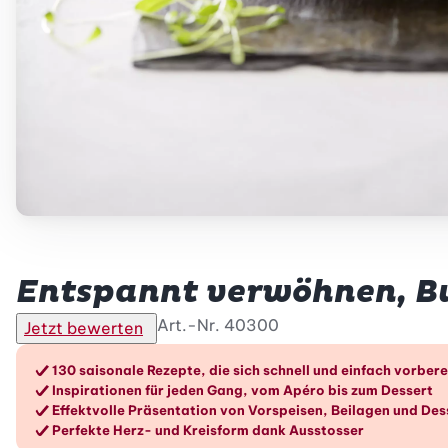
Betty Bossi
Entspannt verwöhnen, Bu
Art.-Nr.
40300
Jetzt bewerten
Die Vorteile im Überblic
130 saisonale Rezepte, die sich schnell und einfach vorbere
Inspirationen für jeden Gang, vom Apéro bis zum Dessert
Effektvolle Präsentation von Vorspeisen, Beilagen und Des
Perfekte Herz- und Kreisform dank Ausstosser