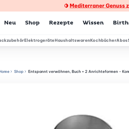
Mediterraner Genuss 
🍋
Hauptmenü
Neu
Shop
Rezepte
Wissen
Birt
ackzubehör
Elektrogeräte
Haushaltswaren
Kochbücher
Abos
ärmenü
Home
Shop
Entspannt verwöhnen, Buch + 2 Anrichteformen - Ko