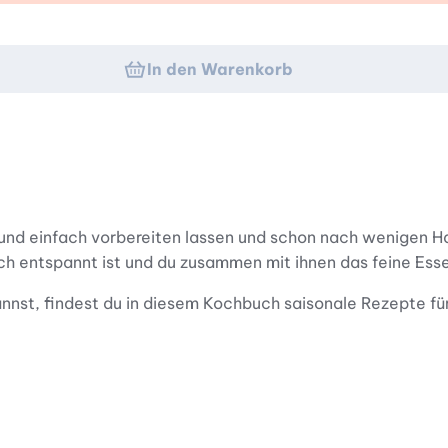
In den Warenkorb
 und einfach vorbereiten lassen und schon nach wenigen Ha
ich entspannt ist und du zusammen mit ihnen das feine Ess
nnst, findest du in diesem Kochbuch saisonale Rezepte fü
östlichkeiten. Und du findest bestimmt immer das passende
ieren.