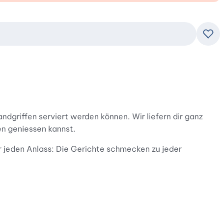
Zu
ndgriffen serviert werden können. Wir liefern dir ganz
en geniessen kannst.
r jeden Anlass: Die Gerichte schmecken zu jeder
 Menü, egal ob einfach oder edel, Fisch, Fleisch oder