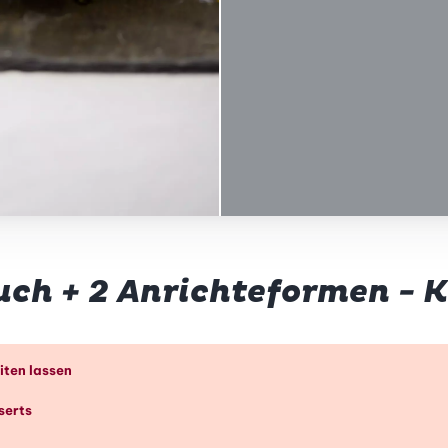
ch + 2 Anrichteformen - 
k
iten lassen
serts