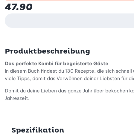
47.90
Produktbeschreibung
Das perfekte Kombi für begeisterte Gäste
In diesem Buch findest du 130 Rezepte, die sich schnell
viele Tipps, damit das Verwöhnen deiner Liebsten für d
Damit du deine Lieben das ganze Jahr über bekochen ka
Jahreszeit.
Deine Liebsten werden begeistert sein von den vielen K
Vegi - die Rezepte lassen sich alle nach Wunsch kombin
Spezifikation
Effektvoll anrichten