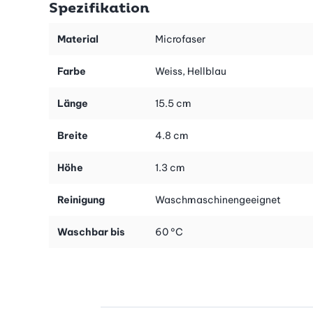
Spezifikation
Die Überzüge haben ein extralanges Format und rutschen
deshalb während des Arbeitens nicht vom Griff. Sie eignen sich
Material
Microfaser
für Trocken- und Nassanwendung und sowohl für die Reinigung
von Aussenstoren als auch zum Entstauben von Innenjalousien
Farbe
Weiss, Hellblau
aus Bambus, Kunststoff oder auch für Heizkörper. Die
schmutzigen Bezüge können bequem bei 60 Grad gewaschen
Länge
15.5 cm
und immer wiederverwendet werden.
Breite
4.8 cm
Tipp:
Passt zum Lamellen-Reiniger - 4-teilig (Art.-Nr. 25370).
Höhe
1.3 cm
Reinigung
Waschmaschinengeeignet
Waschbar bis
60 °C