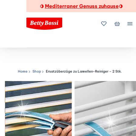
Mediterraner Genuss zuhause
🍋
🍋
Meine Favorite
Mein Wa
Me
Home
Shop
Ersatzüberzüge zu Lamellen-Reiniger - 2 Stk.
Navigationspfad