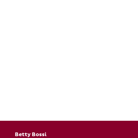
Fusszeile
Betty Bossi