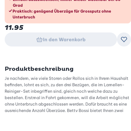
Grad
Praktisch: genügend Überzüge für Grossputz ohne
Unterbruch
11.95
In den Warenkorb
Zu
Produktbeschreibung
Je nachdem, wie viele Storen oder Rollos sich in Ihrem Haushalt
befinden, lohnt es sich, zu den drei Bezügen, die im Lamellen-
Reiniger-Set inbegriffen sind, gleich noch welche dazu zu
bestellen. Erstmal in Fahrt gekommen, will die Arbeit möglichst
ohne Unterbruch abgeschlossen werden. Dafür braucht es eine
ausreichende Anzahl Überzüge. Betty Bossi bietet Ihnen zwei
Ersatz-Bezüge für den Lamellen-Reiniger. So haben Sie immer
saubere Bezüge vorrätig und können ungehindert ans Werk
gehen.