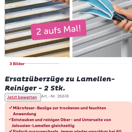
3 Bilder
Betty Bossi
Ersatzüberzüge zu Lamellen-
Reiniger - 2 Stk.
Art.-Nr.
26618
Jetzt bewerten
Die Vorteile im Überblick
Mikrofaser-Bezüge zur trockenen und feuchten
Anwendung
Entstauben und reinigen Ober- und Unterseite von
Jalousien-Lamellen gleichzeitig
Einfach auszuwechseln, immer wieder waschbar bei 60