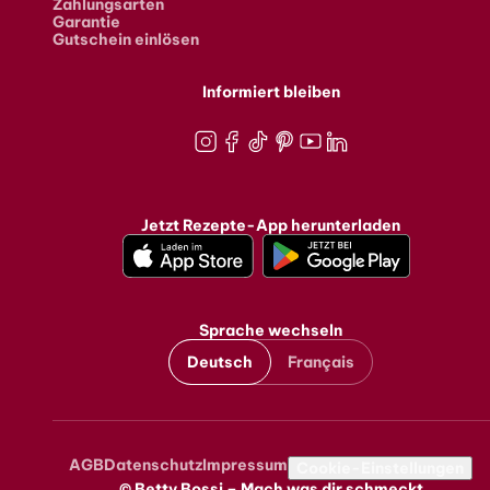
Zahlungsarten
Garantie
Gutschein einlösen
Informiert bleiben
Instagram
Facebook
TikTok
Pinterest
Youtube
LinkedIn
Jetzt Rezepte-App herunterladen
Sprache wechseln
Deutsch
Français
AGB
Datenschutz
Impressum
Metanavigation
Cookie-Einstellungen
© Betty Bossi – Mach was dir schmeckt