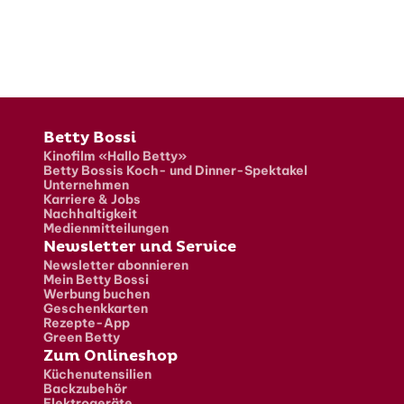
Fusszeile
Betty Bossi
Kinofilm «Hallo Betty»
Betty Bossis Koch- und Dinner-Spektakel
Unternehmen
Karriere & Jobs
Nachhaltigkeit
Medienmitteilungen
Newsletter und Service
Newsletter abonnieren
Mein Betty Bossi
Werbung buchen
Geschenkkarten
Rezepte-App
Green Betty
Zum Onlineshop
Küchenutensilien
Backzubehör
Elektrogeräte