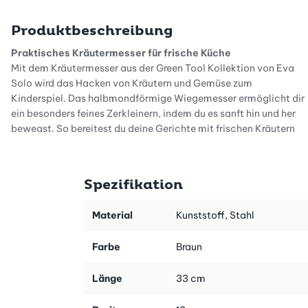
Produktbeschreibung
Praktisches Kräutermesser für frische Küche
Mit dem Kräutermesser aus der Green Tool Kollektion von Eva
Solo wird das Hacken von Kräutern und Gemüse zum
Kinderspiel. Das halbmondförmige Wiegemesser ermöglicht dir
ein besonders feines Zerkleinern, indem du es sanft hin und her
bewegst. So bereitest du deine Gerichte mit frischen Kräutern
schnell und mühelos zu – perfekt für alle, die gern gesund und
vegetarisch kochen.
Spezifikation
Ergonomisches Design für komfortables Arbeiten
Das Kräutermesser liegt dank der zwei stabilen Griffe an den
Enden sicher und bequem in der Hand. Dieses durchdachte
Material
Kunststoff, Stahl
Design sorgt dafür, dass du lange ohne Ermüdung schneiden
kannst. Die gebogene Klinge unterstützt dabei die natürliche
Farbe
Braun
Bewegung beim Hacken und macht das Arbeiten besonders
effizient und präzise.
Länge
33 cm
Langlebig und pflegeleicht