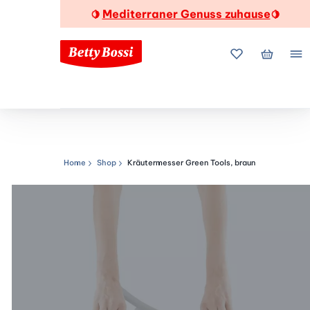
Mediterraner Genuss zuhause
🍋
🍋
Meine Favorite
Mein Wa
Me
Home
Shop
Kräutermesser Green Tools, braun
Navigationspfad