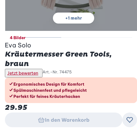
+
1
mehr
4 Bilder
Eva Solo
Kräutermesser Green Tools,
braun
Art.-Nr.
74475
Jetzt bewerten
Die Vorteile im Überblick
Ergonomisches Design für Komfort
Spülmaschinenfest und pflegeleicht
Perfekt für feines Kräuterhacken
29.95
In den Warenkorb
Zu