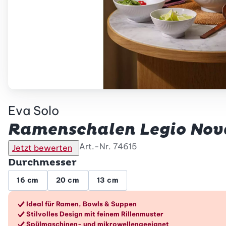
Eva Solo
Ramenschalen Legio Nova,
Art.-Nr.
74615
Jetzt bewerten
Durchmesser
16 cm
20 cm
13 cm
Die Vorteile im Überblic
Ideal für Ramen, Bowls & Suppen
Stilvolles Design mit feinem Rillenmuster
Spülmaschinen- und mikrowellengeeignet