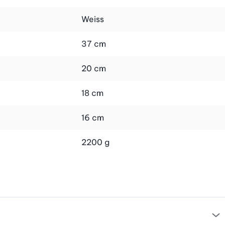
Weiss
r auch asiatische Wokgerichte. Auch kleine Salate oder
lvoller Begleiter im Alltag und bei besonderen Anlässen.
37 cm
20 cm
ackofen als auch für die Mikrowelle geeignet und können
it unkomplizierter Pflege – und hast lange Freude an
18 cm
16 cm
2200 g