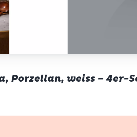
 Porzellan, weiss – 4er-S
k