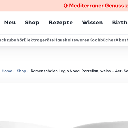
Mediterraner Genuss 
🍋
Hauptmenü
Neu
Shop
Rezepte
Wissen
Birt
ackzubehör
Elektrogeräte
Haushaltswaren
Kochbücher
Abos
ärmenü
Home
Shop
Ramenschalen Legio Nova, Porzellan, weiss – 4er-Se