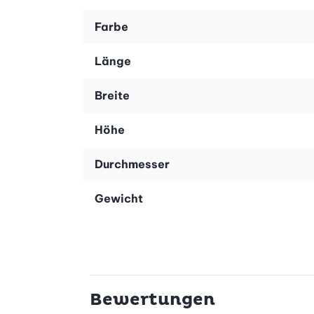
Farbe
 hervorragend für Poké Bowls, Pasta-Gerichte, Suppen ode
. Damit sind sie nicht nur praktisch, sondern auch ein sti
Länge
Breite
nd Alltagstauglichkeit. Die Schalen sind sowohl für den B
gereinigt werden. So kombinierst du langlebige Qualität m
Höhe
Durchmesser
Gewicht
Bewertungen