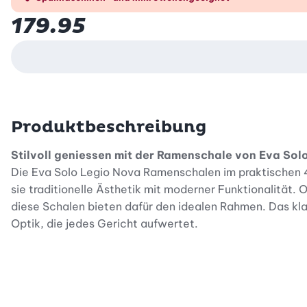
179.95
Produktbeschreibung
Stilvoll geniessen mit der Ramenschale von Eva Sol
Die Eva Solo Legio Nova Ramenschalen im praktischen 4e
sie traditionelle Ästhetik mit moderner Funktionalität
diese Schalen bieten dafür den idealen Rahmen. Das kla
Optik, die jedes Gericht aufwertet.
Durchdachtes Design für mehr Genuss
Mit einem Durchmesser von 16 cm und einer ausgewogene
weichgekochtes Ei – alles hat seinen Platz und kommt du
Auch bei komplexen Gerichten bleibt die Übersicht erha