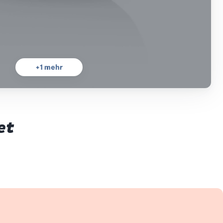
+
1
mehr
et