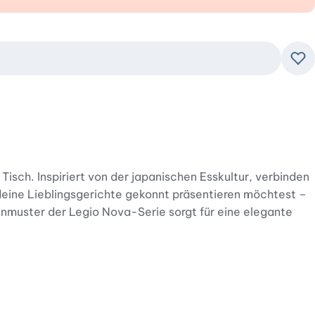
Zu
sch. Inspiriert von der japanischen Esskultur, verbinden
 deine Lieblingsgerichte gekonnt präsentieren möchtest –
enmuster der Legio Nova-Serie sorgt für eine elegante
mt. Nudeln, Brühe, frisches Gemüse oder ein
chtert dir die Form das Umrühren, Löffeln und Geniessen.