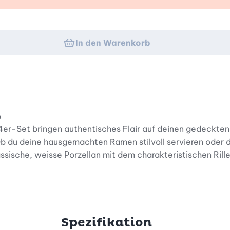
In den Warenkorb
o
r-Set bringen authentisches Flair auf deinen gedeckten Ti
. Ob du deine hausgemachten Ramen stilvoll servieren oder
ssische, weisse Porzellan mit dem charakteristischen Rill
n Tiefe sind die Schalen perfekt auf den Inhalt abgestim
rch die weite Öffnung gut zur Geltung. Gleichzeitig erlei
Spezifikation
lten – für ein harmonisches und entspanntes Esserlebnis.