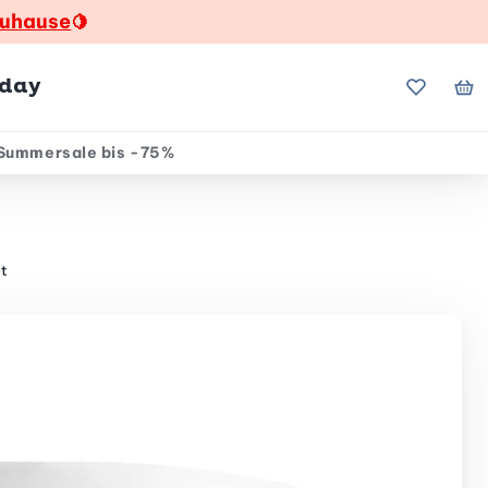
zuhause
🍋
hday
Meine Fa
Me
Summersale bis -75%
t