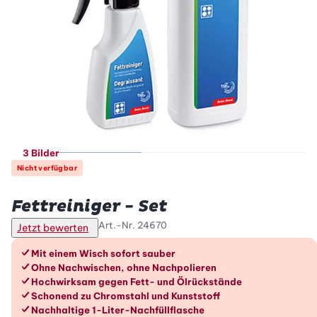
3 Bilder
Nicht verfügbar
Betty Bossi
Fettreiniger - Set
Art.-Nr.
24670
Jetzt bewerten
Die Vorteile im Überblick
Mit einem Wisch sofort sauber
Ohne Nachwischen, ohne Nachpolieren
Hochwirksam gegen Fett- und Ölrückstände
Schonend zu Chromstahl und Kunststoff
Nachhaltige 1-Liter-Nachfüllflasche