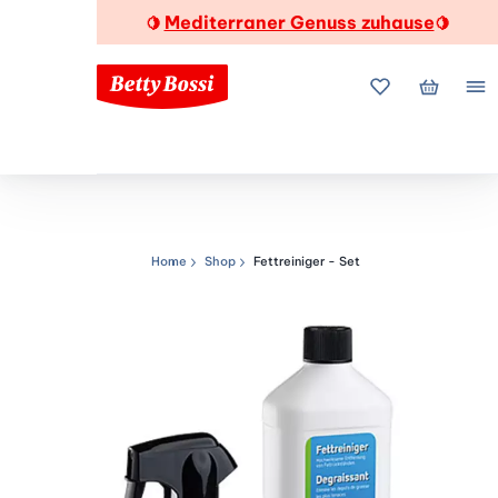
Mediterraner Genuss zuhause
🍋
🍋
Meine Favorite
Mein Wa
Me
Home
Shop
Fettreiniger - Set
Navigationspfad