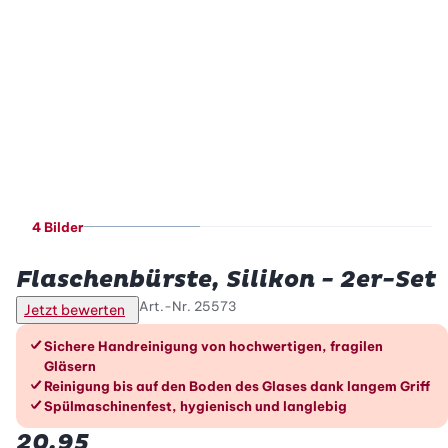
4 Bilder
Betty Bossi
Flaschenbürste, Silikon - 2er-Set
Art.-Nr.
25573
Jetzt bewerten
Die Vorteile im Überblick
Sichere Handreinigung von hochwertigen, fragilen
Gläsern
Reinigung bis auf den Boden des Glases dank langem Griff
Spülmaschinenfest, hygienisch und langlebig
20.95