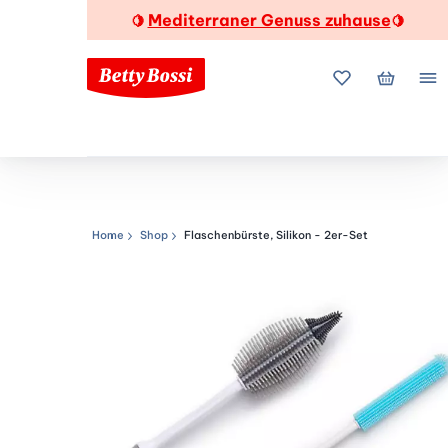
Mediterraner Genuss zuhause
🍋
🍋
Meine Favorite
Mein Wa
Me
Home
Shop
Flaschenbürste, Silikon - 2er-Set
Navigationspfad