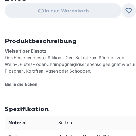
In den Warenkorb
Zu
Produktbeschreibung
Vielseitiger Einsatz
Das Flaschenbürste, Silikon - 2er-Set ist zum Säubern von
Wein-, Flûtes- oder Champagnergläser ebenso geeignet wie für
Flaschen, Karaffen, Vasen oder Schoppen.
Bis in die Ecken
Gläser oder Flaschen von Hand zu reinigen, ist oft nicht einfach.
Dank dem stabilen und langen Griff sowie den flexiblen
Silikonborsten wird Ihre Glasware bis auf den letzten Winkel von
Spezifikation
Flecken oder Schmutz gereinigt.
Material
Silikon
Sauber, hygienisch und langlebig
Die Bürsten sind aus Silikon und können in der Spülmaschine