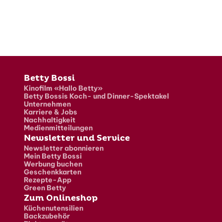
Fusszeile
Betty Bossi
Kinofilm «Hallo Betty»
Betty Bossis Koch- und Dinner-Spektakel
Unternehmen
Karriere & Jobs
Nachhaltigkeit
Medienmitteilungen
Newsletter und Service
Newsletter abonnieren
Mein Betty Bossi
Werbung buchen
Geschenkkarten
Rezepte-App
Green Betty
Zum Onlineshop
Küchenutensilien
Backzubehör