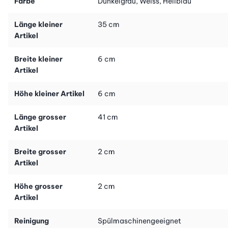
Farbe
Dunkelgrau, Weiss, Hellblau
gereinigt werden. Somit bleiben die Flaschenbürsten sauber,
hygienisch und sind langlebig.
Länge kleiner
35 cm
Artikel
Breite kleiner
6 cm
Artikel
Höhe kleiner Artikel
6 cm
Länge grosser
41 cm
Artikel
Breite grosser
2 cm
Artikel
Höhe grosser
2 cm
Artikel
Reinigung
Spülmaschinengeeignet