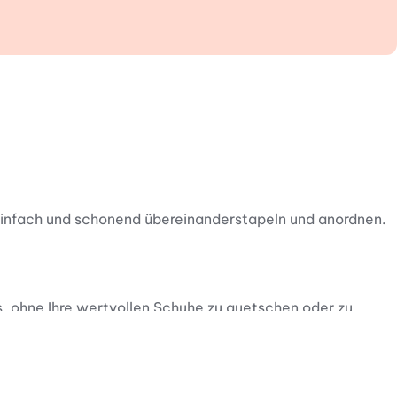
infach und schonend übereinanderstapeln und anordnen.
as, ohne Ihre wertvollen Schuhe zu quetschen oder zu
tschfesten Halt. Der robuste Kunststoff lässt sich bei