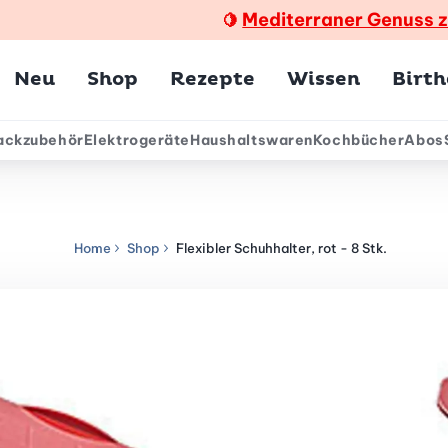
Mediterraner Genuss 
🍋
Hauptmenü
Neu
Shop
Rezepte
Wissen
Birt
ackzubehör
Elektrogeräte
Haushaltswaren
Kochbücher
Abos
ärmenü
Home
Shop
Flexibler Schuhhalter, rot - 8 Stk.