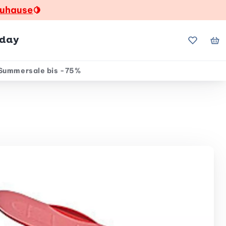
zuhause
🍋
hday
Meine Fa
Me
Summersale bis -75%