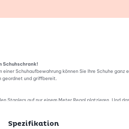
k
em Schuhschrank!
 einer Schuhaufbewahrung können Sie Ihre Schuhe ganz e
 geordnet und griffbereit.
alen Staplers auf nur einem Meter Regal platzieren. Und d
.
Spezifikation
lachen Schuh bis zur Stiefelette. Profilrillen sorgen für ru