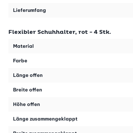
Lieferumfang
Rot erhältlich.
Flexibler Schuhhalter, rot - 4 Stk.
ur CHF 27.90 für ein 8er-Set dieser praktischen Schuhha
Material
hältlich (Art.-Nr. 25668).
Farbe
Länge offen
Breite offen
Höhe offen
Länge zusammengeklappt