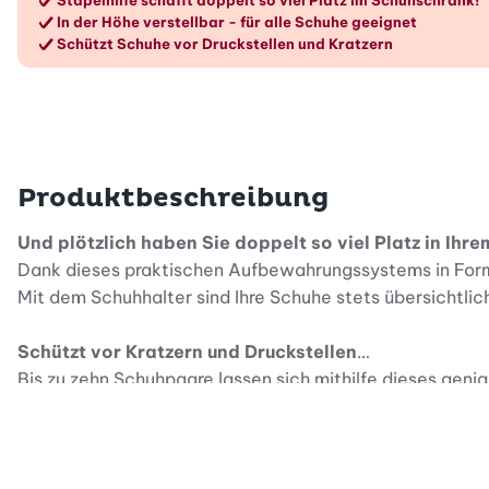
Die Vorteile im Überblic
Stapelhilfe schafft doppelt so viel Platz im Schuhschrank!
In der Höhe verstellbar - für alle Schuhe geeignet
Schützt Schuhe vor Druckstellen und Kratzern
Produktbeschreibung
Und plötzlich haben Sie doppelt so viel Platz in Ihr
Dank dieses praktischen Aufbewahrungssystems in Form
Mit dem Schuhhalter sind Ihre Schuhe stets übersichtlich
Schützt vor Kratzern und Druckstellen
Bis zu zehn Schuhpaare lassen sich mithilfe dieses geni
zerkratzen. So haben Sie lange Freude an Ihren Schuhen
Für alle Schuhe geeignet
Paarweise funktioniert der verstellbare Schuhhalter vom f