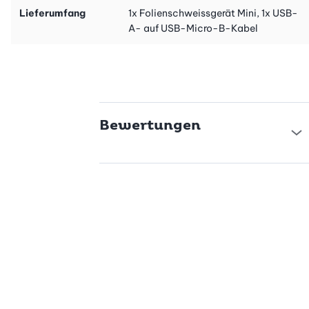
Lieferumfang
1x Folienschweissgerät Mini, 1x USB-
Mit integrierter Schneidevorrichtung
A- auf USB-Micro-B-Kabel
Besonders praktisch: Dank eingebautem Cutter kann das 2-in-
1-Gerät auch zum Öffnen von Beuteln und Tüten verwendet
werden.
Der wiederaufladbare Versiegler ist in neutralem Weiss
erhältlich. Egal, ob du Süssigkeiten, Knabbereien oder Früchte
Bewertungen
haltbar machen möchtest: Dieses Mini-Folienschweissgerät ist
eine schnelle und praktische Ergänzung für deine Küche. Hol dir
dein Folienschweissgerät noch heute und erfreue dich an der
längeren Haltbarkeit deiner Lebensmittel.