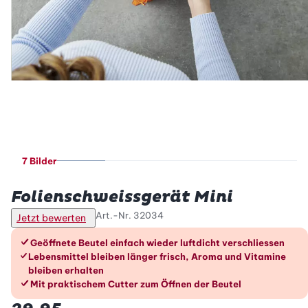
7 Bilder
Betty Bossi
Folienschweissgerät Mini
Art.-Nr.
32034
Jetzt bewerten
Die Vorteile im Überblick
Geöffnete Beutel einfach wieder luftdicht verschliessen
Lebensmittel bleiben länger frisch, Aroma und Vitamine
bleiben erhalten
Mit praktischem Cutter zum Öffnen der Beutel