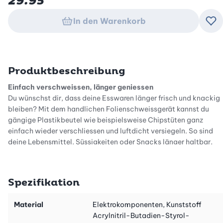
29.95
In den Warenkorb
Zu
Produktbeschreibung
Einfach verschweissen, länger geniessen
Du wünschst dir, dass deine Esswaren länger frisch und knackig
bleiben? Mit dem handlichen Folienschweissgerät kannst du
gängige Plastikbeutel wie beispielsweise Chipstüten ganz
einfach wieder verschliessen und luftdicht versiegeln. So sind
deine Lebensmittel, Süssigkeiten oder Snacks länger haltbar,
und Vitamine, Aroma sowie Geschmack bleiben erhalten.
Richtig aufbewahrt, schmecken deine Resten, Süssigkeiten oder
Snacks auch Tage später noch grossartig.
Spezifikation
Simple Handhabung
Material
Elektrokomponenten, Kunststoff
Mit dem kleinen USB-Folienschweissgerät kannst du dünne und
Acrylnitril-Butadien-Styrol-
dickere Beutel im Handumdrehen wieder verschliessen. Einfach