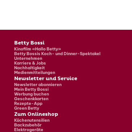
Fusszeile
Betty Bossi
Kinofilm «Hallo Betty»
Betty Bossis Koch- und Dinner-Spektakel
Unternehmen
Karriere & Jobs
Nachhaltigkeit
Medienmitteilungen
Newsletter und Service
Newsletter abonnieren
Mein Betty Bossi
Werbung buchen
Geschenkkarten
Rezepte-App
Green Betty
Zum Onlineshop
Küchenutensilien
Backzubehör
Elektrogeräte