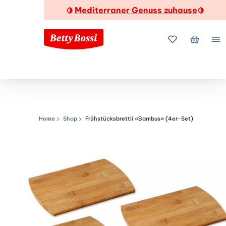
Mediterraner Genuss zuhause
🍋
🍋
Meine Favorite
Mein Wa
Me
Home
Shop
Frühstücksbrettli «Bambus» (4er-Set)
Navigationspfad