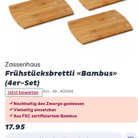
Zassenhaus
Frühstücksbrettli «Bambus»
(4er-Set)
Art.-Nr.
40084
Jetzt bewerten
Die Vorteile im Überblick
Nachhaltig den Zmorge geniessen
Vielseitig einsetzbar
Aus FSC zertifiziertem Bambus
17.95