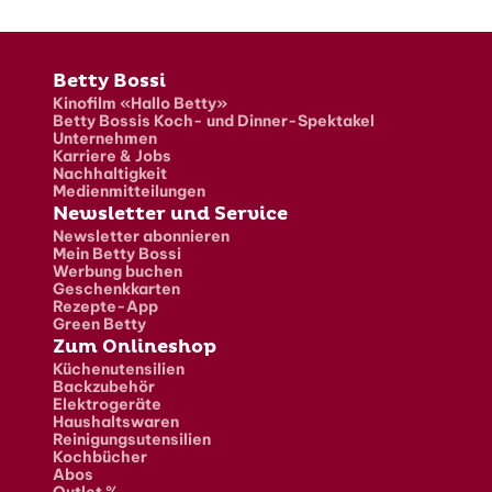
Fusszeile
Betty Bossi
Kinofilm «Hallo Betty»
Betty Bossis Koch- und Dinner-Spektakel
Unternehmen
Karriere & Jobs
Nachhaltigkeit
Medienmitteilungen
Newsletter und Service
Newsletter abonnieren
Mein Betty Bossi
Werbung buchen
Geschenkkarten
Rezepte-App
Green Betty
Zum Onlineshop
Küchenutensilien
Backzubehör
Elektrogeräte
Haushaltswaren
Reinigungsutensilien
Kochbücher
Abos
Outlet %