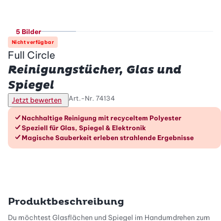
5 Bilder
Nicht verfügbar
Full Circle
Reinigungstücher, Glas und
Spiegel
Art.-Nr.
74134
Jetzt bewerten
Die Vorteile im Überblick
Nachhaltige Reinigung mit recyceltem Polyester
Speziell für Glas, Spiegel & Elektronik
Magische Sauberkeit erleben strahlende Ergebnisse
Produktbeschreibung
Du möchtest Glasflächen und Spiegel im Handumdrehen zum