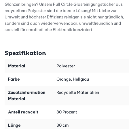
Glänzen bringen? Unsere Full Circle Glasreinigungstücher aus
recyceltem Polyester sind die ideale Lösung! Mit Liebe zur
Umwelt und höchster Effizienz reinigen sie nicht nur gründlich,
sondern sind auch wiederverwendbar, umweltfreundlich und
speziell für empfindliche Elektronik konzipiert.
Strahlend saubere Ergebnisse, dank hochwertiger
Spezifikation
Mikrofaser
Material
Polyester
Unsere Reinigungstücher aus der Renew Collection sind aus
hochwertiger Mikrofaser gefertigt, die gezielt Schmutz und
Farbe
Orange, Hellgrau
Fingerabdrücke auf Glasflächen bekämpft. Egal ob Fenster,
Spiegel oder empfindliche Elektronik - sie hinterlassen nichts
Zusatzinformation
Recycelte Materialien
als glasklare Reinheit, ohne chemische Rückstände oder
Material
unschöne Schlieren.
Anteil recycelt
80 Prozent
Nachhaltigkeit, die sich sehen lassen kann!
Länge
30 cm