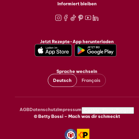
Informiert bleiben
Instagram
Facebook
TikTok
Pinterest
Youtube
LinkedIn
Jetzt Rezepte-App herunterladen
Sprache wechseln
Deutsch
Français
AGB
Datenschutz
Impressum
Metanavigation
Cookie-Einstellungen
© Betty Bossi – Mach was dir schmeckt