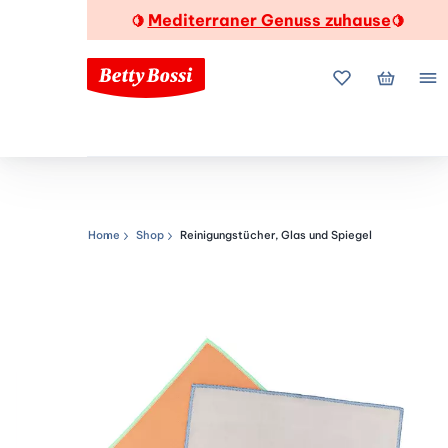
Mediterraner Genuss zuhause
🍋
🍋
Meine Favorite
Mein Wa
Me
Home
Shop
Reinigungstücher, Glas und Spiegel
Navigationspfad