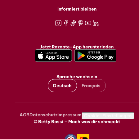
Informiert bleiben
Instagram
Facebook
TikTok
Pinterest
Youtube
LinkedIn
Jetzt Rezepte-App herunterladen
Sprache wechseln
Deutsch
Français
AGB
Datenschutz
Impressum
Metanavigation
Cookie-Einstellungen
© Betty Bossi – Mach was dir schmeckt