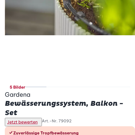
5 Bilder
Gardena
Bewässerungssystem, Balkon -
Set
Art.-Nr.
79092
Jetzt bewerten
Die Vorteile im Überblick
Zuverlässige Tropfbewässerung