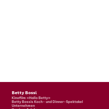
Fusszeile
Betty Bossi
Kinofilm «Hallo Betty»
Betty Bossis Koch- und Dinner-Spektakel
Unternehmen