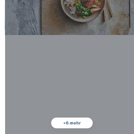
+
6
mehr