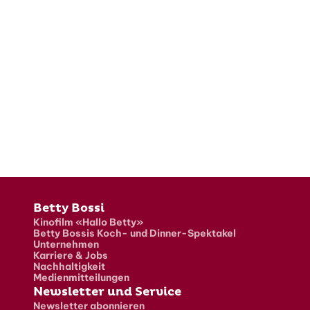
Fusszeile
Betty Bossi
Kinofilm «Hallo Betty»
Betty Bossis Koch- und Dinner-Spektakel
Unternehmen
Karriere & Jobs
Nachhaltigkeit
Medienmitteilungen
Newsletter und Service
Newsletter abonnieren