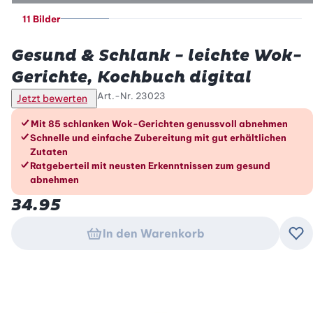
11 Bilder
Betty Bossi
Gesund & Schlank - leichte Wok-
Gerichte, Kochbuch digital
Art.-Nr.
23023
Jetzt bewerten
Die Vorteile im Überblick
Mit 85 schlanken Wok-Gerichten genussvoll abnehmen
Schnelle und einfache Zubereitung mit gut erhältlichen
Zutaten
Ratgeberteil mit neusten Erkenntnissen zum gesund
abnehmen
34.95
In den Warenkorb
Zu