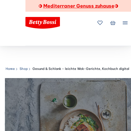
Mediterraner Genuss zuhause
🍋
🍋
Meine Favorite
Mein Wa
Me
Home
Shop
Gesund & Schlank - leichte Wok-Gerichte, Kochbuch digital
Navigationspfad