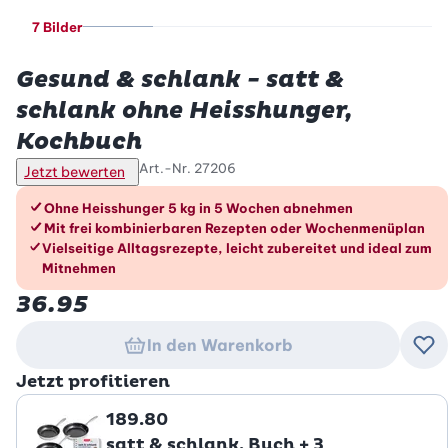
7 Bilder
Betty Bossi
Gesund & schlank - satt &
schlank ohne Heisshunger,
Kochbuch
Art.-Nr.
27206
Jetzt bewerten
Die Vorteile im Überblick
Ohne Heisshunger 5 kg in 5 Wochen abnehmen
Mit frei kombinierbaren Rezepten oder Wochenmenüplan
Vielseitige Alltagsrezepte, leicht zubereitet und ideal zum
Mitnehmen
36.95
In den Warenkorb
Zu
Jetzt profitieren
189.80
satt & schlank, Buch + 3