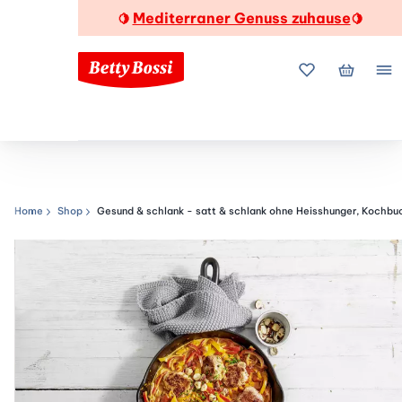
Mediterraner Genuss zuhause
🍋
🍋
Meine Favorite
Mein Wa
Me
Home
Shop
Gesund & schlank - satt & schlank ohne Heisshunger, Kochbu
Navigationspfad