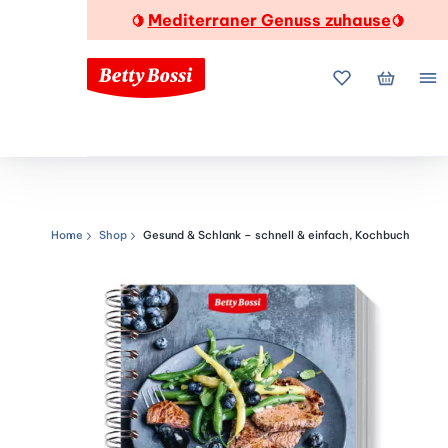
Mediterraner Genuss zuhause
🍋
🍋
Meine Favorite
Mein Wa
Me
Home
Shop
Gesund & Schlank – schnell & einfach, Kochbuch
Navigationspfad