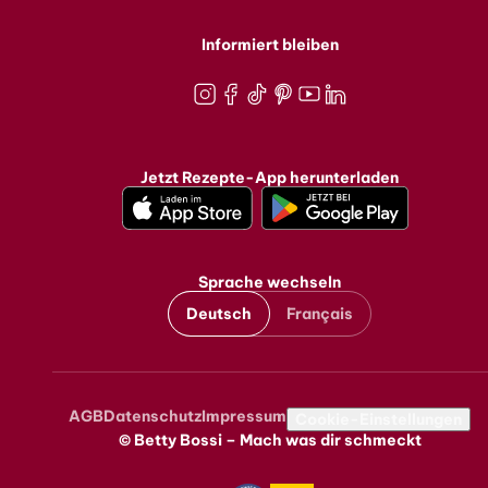
Informiert bleiben
Instagram
Facebook
TikTok
Pinterest
Youtube
LinkedIn
Jetzt Rezepte-App herunterladen
Sprache wechseln
Deutsch
Français
AGB
Datenschutz
Impressum
Metanavigation
Cookie-Einstellungen
© Betty Bossi – Mach was dir schmeckt