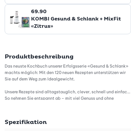
69.90
KOMBI Gesund & Schlank + MixFit
«Zitrus»
Produktbeschreibung
Das neuste Kochbuch unserer Erfolgsserie «Gesund & Schlank»
machts möglich: Mit den 120 neuen Rezepten unterstützen wir
Sie auf dem Weg zum Idealgewicht.
Unsere Rezepte sind alltagstauglich, clever, schnell und einfach.
So nehmen Sie entspannt ab – mit viel Genuss und ohne
Heisshunger.
Wir haben eine clevere Lösung, wie Sie mit wenig Aufwand einen
Spezifikation
gesunden Lunch vorbereiten. Oder möchten Sie abnehmen, aber
Ihre Familie nicht? Das kann eine echte Herausforderung sein.