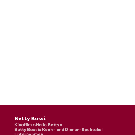
Fusszeile
Betty Bossi
Kinofilm «Hallo Betty»
Betty Bossis Koch- und Dinner-Spektakel
Unternehmen