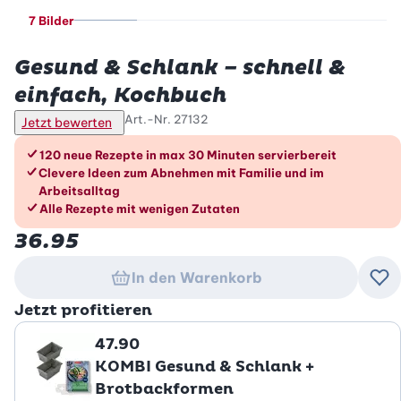
7 Bilder
Betty Bossi
Gesund & Schlank – schnell &
einfach, Kochbuch
Art.-Nr.
27132
Jetzt bewerten
Die Vorteile im Überblick
120 neue Rezepte in max 30 Minuten servierbereit
Clevere Ideen zum Abnehmen mit Familie und im
Arbeitsalltag
Alle Rezepte mit wenigen Zutaten
36.95
In den Warenkorb
Zu
Jetzt profitieren
47.90
KOMBI Gesund & Schlank +
Brotbackformen