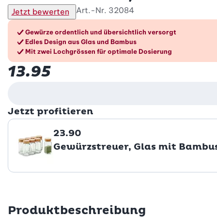
Art.-Nr.
32084
Jetzt bewerten
Die Vorteile im Überblic
Gewürze ordentlich und übersichtlich versorgt
Edles Design aus Glas und Bambus
Mit zwei Lochgrössen für optimale Dosierung
13.95
Jetzt profitieren
23.90
Gewürzstreuer, Glas mit Bambus
Produktbeschreibung