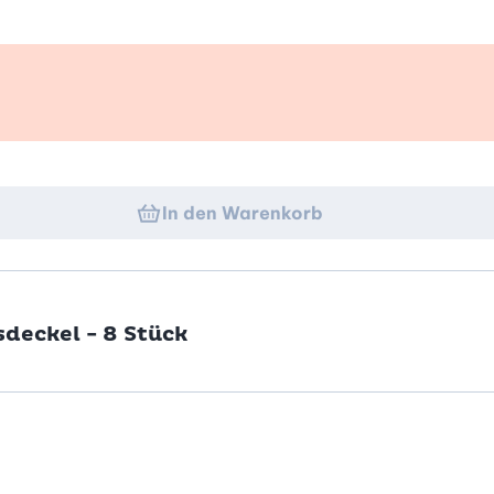
k
In den Warenkorb
deckel - 8 Stück