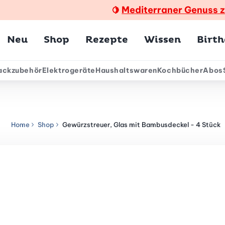
Mediterraner Genuss 
🍋
Hauptmenü
Neu
Shop
Rezepte
Wissen
Birt
ackzubehör
Elektrogeräte
Haushaltswaren
Kochbücher
Abos
ärmenü
Home
Shop
Gewürzstreuer, Glas mit Bambusdeckel - 4 Stück