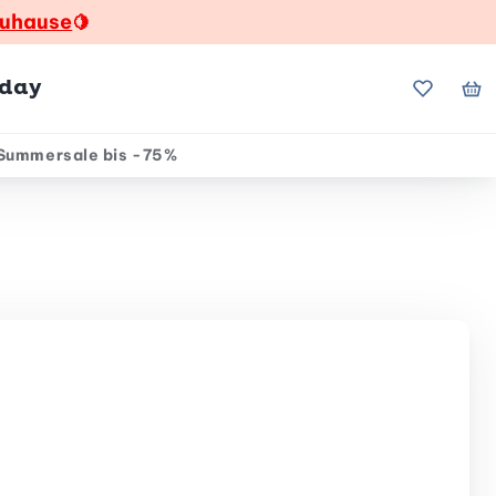
zuhause
🍋
hday
Meine Fa
Me
Summersale bis -75%