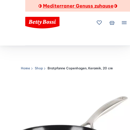
Mediterraner Genuss zuhause
🍋
🍋
Meine Favorite
Mein Wa
Me
Home
Shop
Bratpfanne Copenhagen, Keramik, 20 cm
Navigationspfad