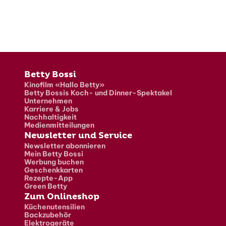
Fusszeile
Betty Bossi
Kinofilm «Hallo Betty»
Betty Bossis Koch- und Dinner-Spektakel
Unternehmen
Karriere & Jobs
Nachhaltigkeit
Medienmitteilungen
Newsletter und Service
Newsletter abonnieren
Mein Betty Bossi
Werbung buchen
Geschenkkarten
Rezepte-App
Green Betty
Zum Onlineshop
Küchenutensilien
Backzubehör
Elektrogeräte