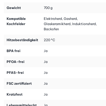
an deine individuellen Kochgewohnheiten an.
Gewicht
700 g
Bestelle noch heute die Greenpan Bratpfanne Copenhagen
20cm und erlebe eine neue Dimension des Kochens! Bereite mit
Kompatible
Elektroherd, Gasherd,
Leichtigkeit köstliche Gerichte zu und geniesse gesunde
Kochfelder
Glaskeramikherd, Induktionsherd,
Mahlzeiten ohne viel Aufwand. Die Greenpan Bratpfanne
Backofen
Copenhagen 20cm wird dein neuer verlässlicher Partner in der
Küche sein!
Hitzebeständigkeit
220 °C
BPA frei
Ja
PFOA-frei
Ja
PFAS-frei
Ja
FSC zertifiziert
Ja
Kratzfest
Ja
Lebensmittelecht
Ja