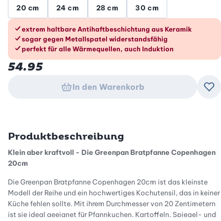
20 cm
24 cm
28 cm
30 cm
Die Vorteile im Überblick
extrem haltbare Antihaftbeschichtung aus Keramik
sogar gegen Metallspatel widerstandsfähig
perfekt für alle Wärmequellen, auch Induktion
54.95
In den Warenkorb
Zu
Produktbeschreibung
Klein aber kraftvoll - Die Greenpan Bratpfanne Copenhagen
20cm
Die Greenpan Bratpfanne Copenhagen 20cm ist das kleinste
Modell der Reihe und ein hochwertiges Kochutensil, das in keiner
Küche fehlen sollte. Mit ihrem Durchmesser von 20 Zentimetern
ist sie ideal geeignet für Pfannkuchen, Kartoffeln, Spiegel- und