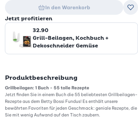
In den Warenkorb
Zu
Jetzt profitieren
32.90
Grill-Beilagen, Kochbuch +
Dekoschneider Gemüse
Produktbeschreibung
Grillbeilagen: 1 Buch - 55 tolle Rezepte
Jetzt finden Sie in einem Buch die 55 beliebtesten Grillbeilagen-
Rezepte aus dem Betty Bossi Fundus! Es enthält unsere
bewährten Favoriten für jeden Geschmack: geniale Rezepte, die
Sie mit wenig Aufwand auf den Tisch zaubern.
Grillbeilagen, die alle lieben!
Entdecken Sie leckere Sattmacher-, Gemüse- und Blattsalate,