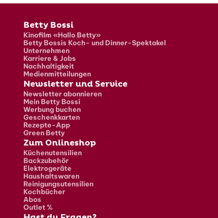
Fusszeile
Betty Bossi
Kinofilm «Hallo Betty»
Betty Bossis Koch- und Dinner-Spektakel
Unternehmen
Karriere & Jobs
Nachhaltigkeit
Medienmitteilungen
Newsletter und Service
Newsletter abonnieren
Mein Betty Bossi
Werbung buchen
Geschenkkarten
Rezepte-App
Green Betty
Zum Onlineshop
Küchenutensilien
Backzubehör
Elektrogeräte
Haushaltswaren
Reinigungsutensilien
Kochbücher
Abos
Outlet %
Hast du Fragen?