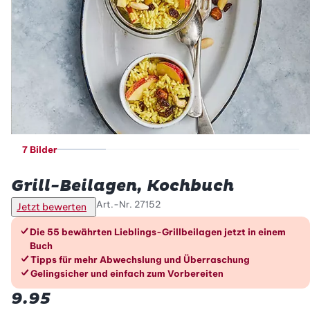
7 Bilder
Betty Bossi
Grill-Beilagen, Kochbuch
Art.-Nr.
27152
Jetzt bewerten
Die Vorteile im Überblick
Die 55 bewährten Lieblings-Grillbeilagen jetzt in einem
Buch
Tipps für mehr Abwechslung und Überraschung
Gelingsicher und einfach zum Vorbereiten
9.95