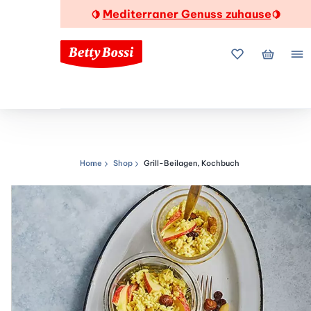
Mediterraner Genuss zuhause
🍋
🍋
Meine Favorite
Mein Wa
Me
Home
Shop
Grill-Beilagen, Kochbuch
Navigationspfad