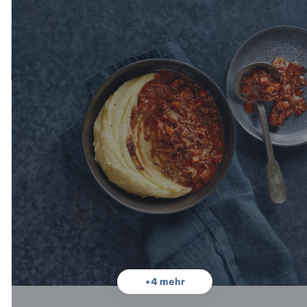
+
4
mehr