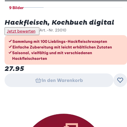
9 Bilder
Betty Bossi
Hackfleisch, Kochbuch digital
Art.-Nr.
23010
Jetzt bewerten
Die Vorteile im Überblick
Sammlung mit 100 Lieblings-Hackfleischrezepten
Einfache Zubereitung mit leicht erhältlichen Zutaten
Saisonal, vielfältig und mit verschiedenen
Hackfleischsorten
27.95
In den Warenkorb
Zu