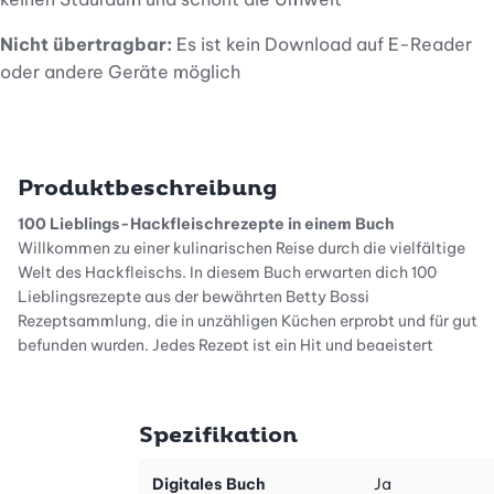
Nicht übertragbar:
Es ist kein Download auf E-Reader
oder andere Geräte möglich
Produktbeschreibung
100 Lieblings-Hackfleischrezepte in einem Buch
Willkommen zu einer kulinarischen Reise durch die vielfältige
Welt des Hackfleischs. In diesem Buch erwarten dich 100
Lieblingsrezepte aus der bewährten Betty Bossi
Rezeptsammlung, die in unzähligen Küchen erprobt und für gut
befunden wurden. Jedes Rezept ist ein Hit und begeistert
garantiert jede hungrige Runde.
Einfache Zubereitung, beste Zutaten
Spezifikation
Unsere Rezepte sind besonders einfach in der Zubereitung und
setzen auf gut erhältliche Zutaten. Du brauchst keine exotischen
Digitales Buch
Ja
Lebensmittel oder aufwendige Vorbereitungen – mit diesem