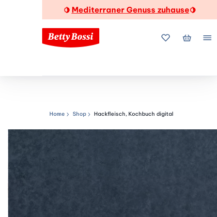
Mediterraner Genuss zuhause
🍋
🍋
Meine Favorite
Mein Wa
Me
Home
Shop
Hackfleisch, Kochbuch digital
Navigationspfad