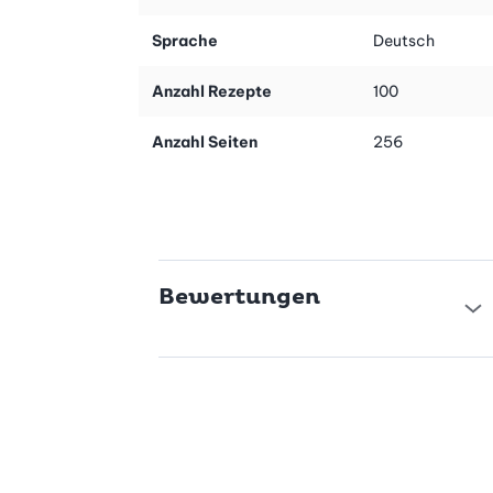
Kochbuch gelingt dir jedes Gericht mühelos. Ob für die schnelle
Sprache
Deutsch
Mahlzeit im hektischen Alltag oder das besondere Abendessen,
hier findest du immer das passende Hackfleischrezept.
Anzahl Rezepte
100
Vielfalt an Hackfleischsorten
Dieses Rezeptbuch bietet dir eine Auswahl an Gerichten mit
Anzahl Seiten
256
verschiedenen Hackfleischsorten. Von Rind über Poulet bis hin
zu veganen Alternativen – ist für jeden Geschmack etwas
dabei. Lass dich inspirieren und entdecke die Vielfalt von
Hackfleisch.
Kulinarische Weltreise
Bewertungen
Mach eine kulinarische Weltreise mit unseren internationalen
Rezepten, zum Beispiel aus Mexiko, Thailand und Italien.
Natürlich gibt es auch nationale Klassiker, die bei Jung und Alt
beliebt sind. Jedes Rezept bringt Abwechslung auf den Teller.
Vielfältige Rezeptideen
Ob Apéro, Burger, Grillideen oder Hauptgerichte mit Sauce – die
Rezeptsammlung bietet eine enorme Vielfalt an Möglichkeiten.