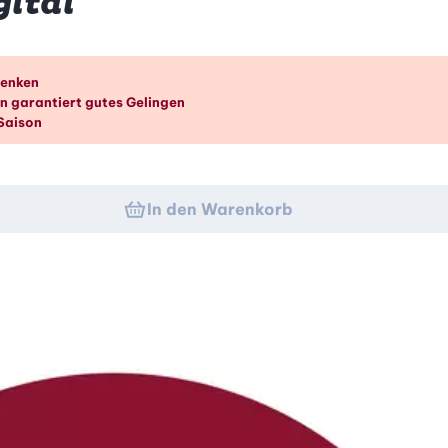
ital
k
henken
in garantiert gutes Gelingen
 Saison
In den Warenkorb