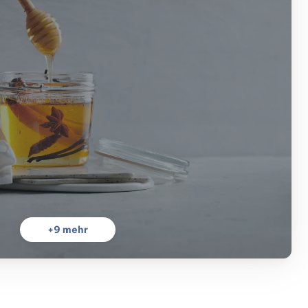
+
9
mehr