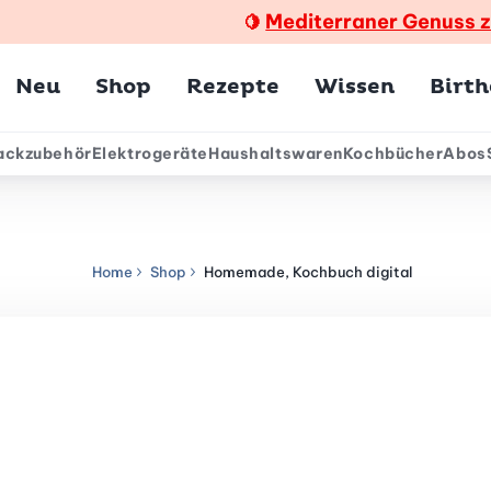
Mediterraner Genuss 
🍋
Hauptmenü
Neu
Shop
Rezepte
Wissen
Birt
ackzubehör
Elektrogeräte
Haushaltswaren
Kochbücher
Abos
ärmenü
Home
Shop
Homemade, Kochbuch digital