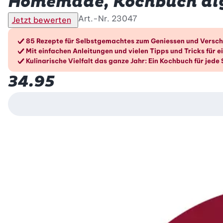
Homemade, Kochbuch dig
Art.-Nr.
23047
Jetzt bewerten
Die Vorteile im Überblic
85 Rezepte für Selbstgemachtes zum Geniessen und Versc
Mit einfachen Anleitungen und vielen Tipps und Tricks für e
Kulinarische Vielfalt das ganze Jahr: Ein Kochbuch für jede
34.95