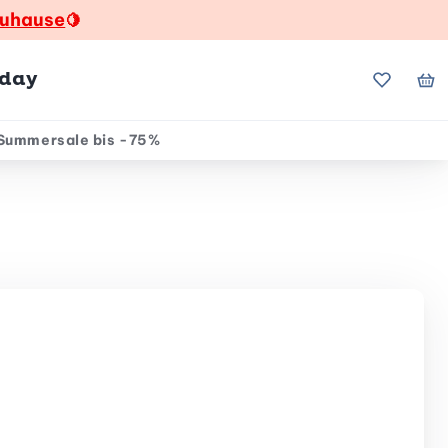
zuhause
🍋
hday
Meine Fa
Me
Summersale bis -75%