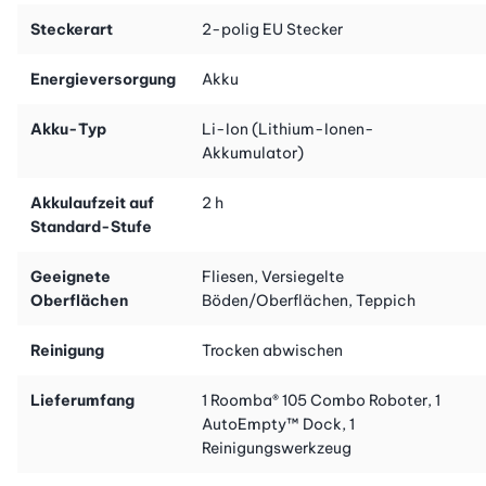
auch bei Dunkelheit.
Steckerart
2-polig EU Stecker
Dein perfekter Einstieg in die automatisierte Bodenpflege
Wenn du eine einfache, smarte und preislich attraktive Lösung
Energieversorgung
Akku
suchst, ist der Roomba 105 Combo + AutoEmpty Dock™ genau
richtig. Für moderne Haushalte mit Sinn für Effizienz und
Akku-Typ
Li-Ion (Lithium-Ionen-
Sauberkeit.
Akkumulator)
Akkulaufzeit auf
2 h
Standard-Stufe
Geeignete
Fliesen, Versiegelte
Oberflächen
Böden/Oberflächen, Teppich
Reinigung
Trocken abwischen
Lieferumfang
1 Roomba® 105 Combo Roboter, 1
AutoEmpty™ Dock, 1
Reinigungswerkzeug