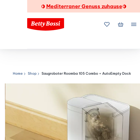
Mediterraner Genuss zuhause
🍋
🍋
Meine Favorite
Mein Wa
Me
Home
Shop
Saugroboter Roomba 105 Combo + AutoEmpty Dock
Navigationspfad