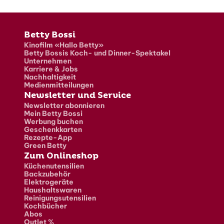
Fusszeile
Betty Bossi
Kinofilm «Hallo Betty»
Betty Bossis Koch- und Dinner-Spektakel
Unternehmen
Karriere & Jobs
Nachhaltigkeit
Medienmitteilungen
Newsletter und Service
Newsletter abonnieren
Mein Betty Bossi
Werbung buchen
Geschenkkarten
Rezepte-App
Green Betty
Zum Onlineshop
Küchenutensilien
Backzubehör
Elektrogeräte
Haushaltswaren
Reinigungsutensilien
Kochbücher
Abos
Outlet %