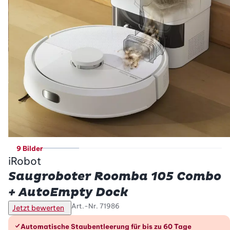
9 Bilder
iRobot
Saugroboter Roomba 105 Combo
+ AutoEmpty Dock
Art.-Nr.
71986
Jetzt bewerten
Die Vorteile im Überblick
Automatische Staubentleerung für bis zu 60 Tage