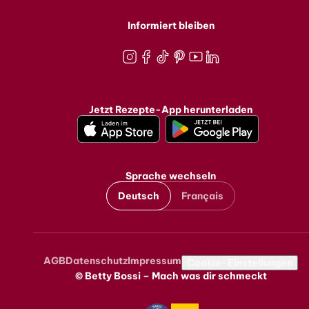
Informiert bleiben
Instagram
Facebook
TikTok
Pinterest
Youtube
LinkedIn
Jetzt Rezepte-App herunterladen
Sprache wechseln
Deutsch
Français
AGB
Datenschutz
Impressum
Metanavigation
Cookie-Einstellungen
© Betty Bossi – Mach was dir schmeckt