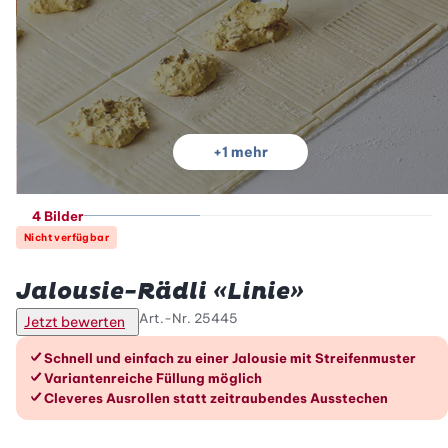
+
1
mehr
4 Bilder
Nicht verfügbar
Betty Bossi
Jalousie-Rädli «Linie»
Art.-Nr.
25445
Jetzt bewerten
Die Vorteile im Überblick
Schnell und einfach zu einer Jalousie mit Streifenmuster
Variantenreiche Füllung möglich
Cleveres Ausrollen statt zeitraubendes Ausstechen