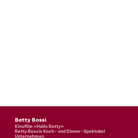
Fusszeile
Betty Bossi
Kinofilm «Hallo Betty»
Betty Bossis Koch- und Dinner-Spektakel
Unternehmen