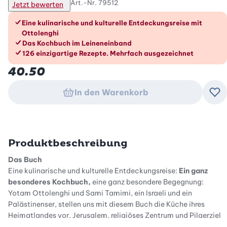
Art.-Nr.
79512
Jetzt bewerten
Die Vorteile im Überblick
Eine kulinarische und kulturelle Entdeckungsreise mit
Ottolenghi
Das Kochbuch im Leineneinband
126 einzigartige Rezepte. Mehrfach ausgezeichnet
40.50
In den Warenkorb
Zu
Produktbeschreibung
Das Buch
Eine kulinarische und kulturelle Entdeckungsreise:
Ein ganz
besonderes Kochbuch,
eine ganz besondere Begegnung:
Yotam Ottolenghi und Sami Tamimi, ein Israeli und ein
Palästinenser, stellen uns mit diesem Buch die Küche ihres
Heimatlandes vor. Jerusalem, religiöses Zentrum und Pilgerziel
der drei großen Weltreligionen, hat schon immer Menschen aus