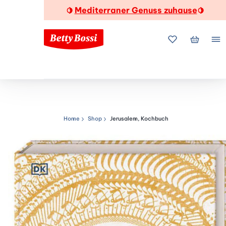
Mediterraner Genuss zuhause
🍋
🍋
Meine Favorite
Mein Wa
Me
Home
Shop
Jerusalem, Kochbuch
Navigationspfad