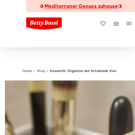
Mediterraner Genuss zuhause
🍋
🍋
Meine Favorite
Mein Wa
Me
Home
Shop
Kosmetik-Organizer mit Schublade Viva
Navigationspfad