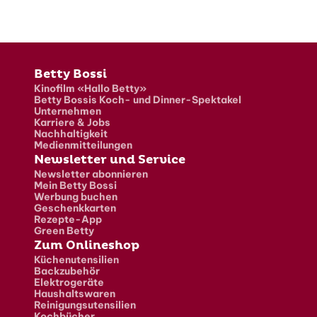
Fusszeile
Betty Bossi
Kinofilm «Hallo Betty»
Betty Bossis Koch- und Dinner-Spektakel
Unternehmen
Karriere & Jobs
Nachhaltigkeit
Medienmitteilungen
Newsletter und Service
Newsletter abonnieren
Mein Betty Bossi
Werbung buchen
Geschenkkarten
Rezepte-App
Green Betty
Zum Onlineshop
Küchenutensilien
Backzubehör
Elektrogeräte
Haushaltswaren
Reinigungsutensilien
Kochbücher