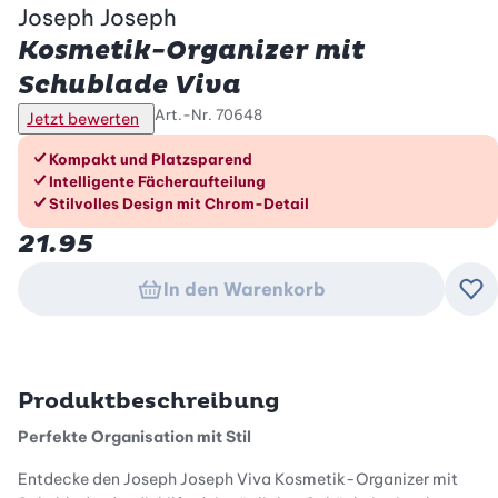
Joseph Joseph
Kosmetik-Organizer mit
Schublade Viva
Art.-Nr.
70648
Jetzt bewerten
Die Vorteile im Überblick
Kompakt und Platzsparend
Intelligente Fächeraufteilung
Stilvolles Design mit Chrom-Detail
21.95
In den Warenkorb
Zu
Produktbeschreibung
Perfekte Organisation mit Stil
Entdecke den Joseph Joseph Viva Kosmetik-Organizer mit