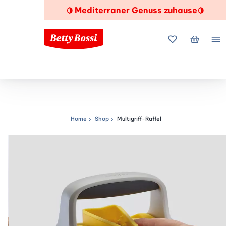
Mediterraner Genuss zuhause
🍋
🍋
Meine Favorite
Mein Wa
Me
Home
Shop
Multigriff-Raffel
Navigationspfad