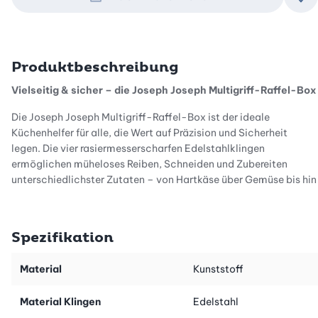
Zu
Produktbeschreibung
Vielseitig & sicher – die Joseph Joseph Multigriff-Raffel-Box
Die Joseph Joseph Multigriff-Raffel-Box ist der ideale
Küchenhelfer für alle, die Wert auf Präzision und Sicherheit
legen. Die vier rasiermesserscharfen Edelstahlklingen
ermöglichen müheloses Reiben, Schneiden und Zubereiten
unterschiedlichster Zutaten – von Hartkäse über Gemüse bis hin
zu Schokolade.
Spezifikation
Optimale Kontrolle dank Multigriff
Der durchdachte Multigriff sorgt für perfekten Halt – sowohl
Material
Kunststoff
beim Reiben grosser Stücke als auch beim Bearbeiten kleiner
Zutaten. Dabei schützt der integrierte Fingerschutz zuverlässig
Material Klingen
Edelstahl
vor Verletzungen. Ideal für sicheres Arbeiten in jeder Küche, ob