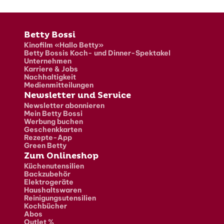
Fusszeile
Betty Bossi
Kinofilm «Hallo Betty»
Betty Bossis Koch- und Dinner-Spektakel
Unternehmen
Karriere & Jobs
Nachhaltigkeit
Medienmitteilungen
Newsletter und Service
Newsletter abonnieren
Mein Betty Bossi
Werbung buchen
Geschenkkarten
Rezepte-App
Green Betty
Zum Onlineshop
Küchenutensilien
Backzubehör
Elektrogeräte
Haushaltswaren
Reinigungsutensilien
Kochbücher
Abos
Outlet %