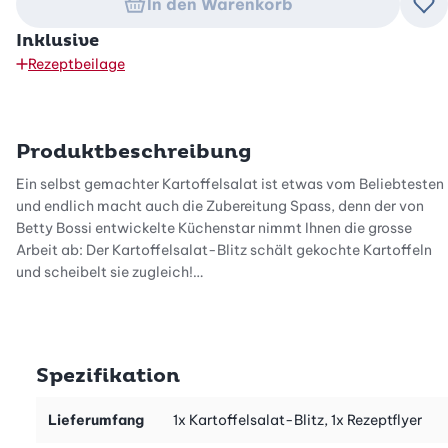
In den Warenkorb
Zu
Inklusive
Rezeptbeilage
Produktbeschreibung
Ein selbst gemachter Kartoffelsalat ist etwas vom Beliebtesten
und endlich macht auch die Zubereitung Spass, denn der von
Betty Bossi entwickelte Küchenstar nimmt Ihnen die grosse
Arbeit ab: Der Kartoffelsalat-Blitz schält gekochte Kartoffeln
und scheibelt sie zugleich!
Und so gehts:
Legen Sie die heisse, gekochte Kartoffel auf den unteren Teil des
Geräts, fahren Sie einmal mit den Zacken des Oberteils über die
Spezifikation
Kartoffel und drücken Sie dann das Oberteil durch die Kartoffel.
Dank der Drähte wird die Kartoffel in einem Schritt geschält und
Lieferumfang
1x Kartoffelsalat-Blitz, 1x Rezeptflyer
gescheibelt.