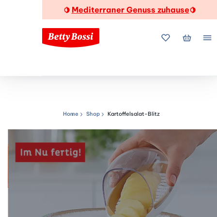
Mediterraner Genuss zuhause
🍋
🍋
Meine Favorite
Mein Wa
Me
Home
Shop
Kartoffelsalat-Blitz
Navigationspfad