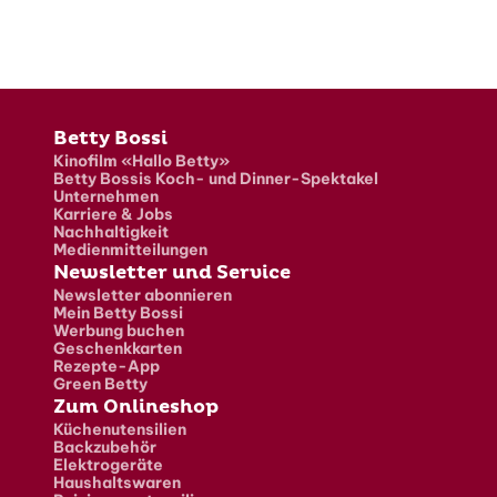
Fusszeile
Betty Bossi
Kinofilm «Hallo Betty»
Betty Bossis Koch- und Dinner-Spektakel
Unternehmen
Karriere & Jobs
Nachhaltigkeit
Medienmitteilungen
Newsletter und Service
Newsletter abonnieren
Mein Betty Bossi
Werbung buchen
Geschenkkarten
Rezepte-App
Green Betty
Zum Onlineshop
Küchenutensilien
Backzubehör
Elektrogeräte
Haushaltswaren