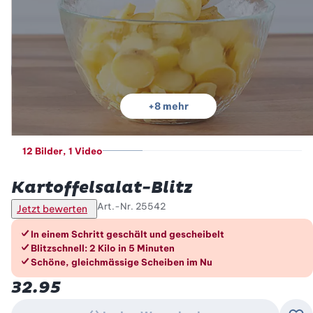
+
8
mehr
12 Bilder
, 1 Video
Betty Bossi
Kartoffelsalat-Blitz
Art.-Nr.
25542
Jetzt bewerten
Die Vorteile im Überblick
In einem Schritt geschält und gescheibelt
Blitzschnell: 2 Kilo in 5 Minuten
Schöne, gleichmässige Scheiben im Nu
32.95