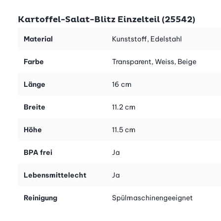
Gross ist die Vielfalt an Kartoffelgerichten, und dank dem
Kartoffel-Salat-Blitz Einzelteil (25542)
fleissigen Küchenhelfer fällt die Zubereitung Ihrer Favoriten
kinderleicht. 2 Kilo sind in 5 Minuten geschält und gescheibelt!
Material
Kunststoff, Edelstahl
Der Kartoffelsalat-Blitz lässt sich ausserdem ganz einfach in
Farbe
Transparent, Weiss, Beige
der Spülmaschine reinigen.
Länge
16 cm
Breite
11.2 cm
Höhe
11.5 cm
BPA frei
Ja
Lebensmittelecht
Ja
Reinigung
Spülmaschinengeeignet