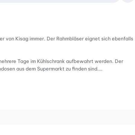
er von Kisag immer. Der Rahmbläser eignet sich ebenfalls
n mehrere Tage im Kühlschrank aufbewahrt werden. Der
ühdosen aus dem Supermarkt zu finden sind.
 Mousses und Cremen zu. Sie können ihn dafür mit reinem
ch Kaffeespezialitäten wie der beliebte Latte Macchiato
er handlichen Grösse mit dem Volumen von einem halben
n Schlagrahm auf dem Kuchen!