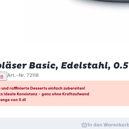
äser Basic, Edelstahl, 0.5
Art.-Nr.
72118
en
orteile im Überblick
und raffinierte Desserts einfach zubereiten!
ets ideale Konsistenz - ganz ohne Kraftaufwand
menge von 5 dl
In den Warenkor