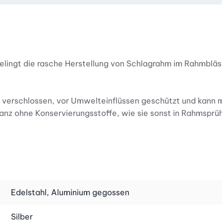
gelingt die rasche Herstellung von Schlagrahm im Rahmbläs
cht verschlossen, vor Umwelteinflüssen geschützt und kan
 ganz ohne Konservierungsstoffe, wie sie sonst in Rahmspr
 Kuchen und Torten zu verzieren oder bereiten Sie leckere
m Ganzen noch mehr Geschmack und Farbe zu verleihen. Au
echt schickes, modernes Küchenutensil zur Hand. Dank d
Edelstahl, Aluminium gegossen
t er sich auch auf der Kaffeetafel gut. Für ganz frische
Silber