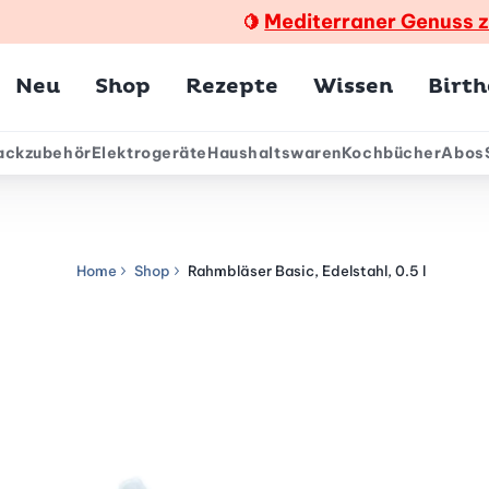
Mediterraner Genuss 
🍋
Hauptmenü
Neu
Shop
Rezepte
Wissen
Birt
ackzubehör
Elektrogeräte
Haushaltswaren
Kochbücher
Abos
ärmenü
Home
Shop
Rahmbläser Basic, Edelstahl, 0.5 l