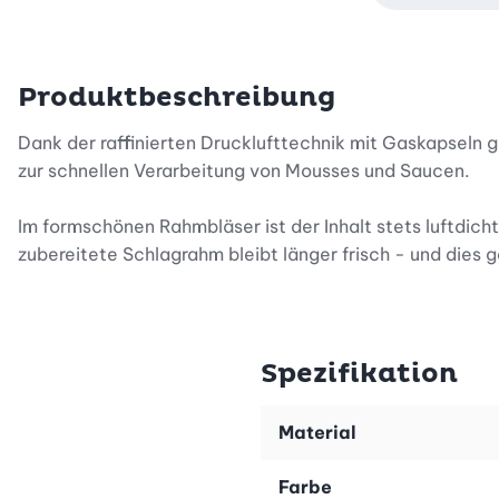
Produktbeschreibung
Dank der raffinierten Drucklufttechnik mit Gaskapseln 
zur schnellen Verarbeitung von Mousses und Saucen.
Im formschönen Rahmbläser ist der Inhalt stets luftdi
zubereitete Schlagrahm bleibt länger frisch - und dies
Nutzen Sie den flotten Sahnespender in edler Optik, um
Schlagrahm oder auch mit etwas Sirup befüllen, um de
lassen sich optimal mit einem Rahmbläser vollenden.
Spezifikation
Mit dem Rahmbläser Dessert Whip haben Sie zudem ein 
Material
Liter und der hochwertigen Edelstahl-Verarbeitung mach
Farbe