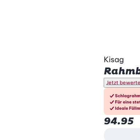
Kisag
Rahmbl
Jetzt bewert
Die V
Schlagrahm 
Für eine st
Ideale Füll
94.95