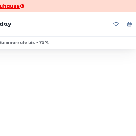
zuhause
🍋
hday
Meine Fa
Me
Summersale bis -75%