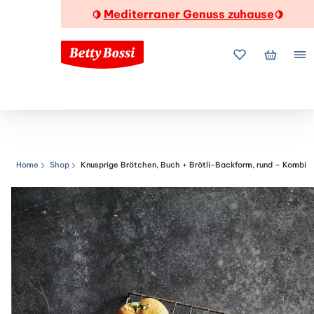
Mediterraner Genuss zuhause
🍋
🍋
Meine Favorite
Mein Wa
Me
Home
Shop
Knusprige Brötchen, Buch + Brötli-Backform, rund – Kombi
Navigationspfad