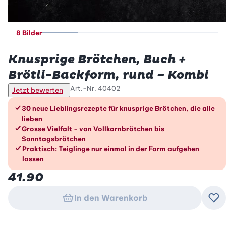
8 Bilder
Betty Bossi
Knusprige Brötchen, Buch +
Brötli-Backform, rund – Kombi
Art.-Nr.
40402
Jetzt bewerten
Die Vorteile im Überblick
30 neue Lieblingsrezepte für knusprige Brötchen, die alle
lieben
Grosse Vielfalt - von Vollkornbrötchen bis
Sonntagsbrötchen
Praktisch: Teiglinge nur einmal in der Form aufgehen
lassen
41.90
In den Warenkorb
Zu