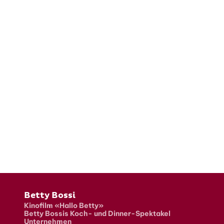
Fusszeile
Betty Bossi
Kinofilm «Hallo Betty»
Betty Bossis Koch- und Dinner-Spektakel
Unternehmen