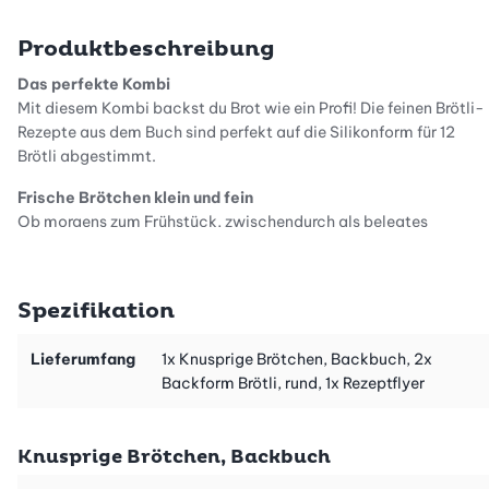
Produktbeschreibung
Das perfekte Kombi
Mit diesem Kombi backst du Brot wie ein Profi! Die feinen Brötli-
Rezepte aus dem Buch sind perfekt auf die Silikonform für 12
Brötli abgestimmt.
Frische Brötchen klein und fein
Ob morgens zum Frühstück, zwischendurch als belegtes
Brötchen oder zum Café complet am Abend - wir alle essen oft
und gerne Brot. Doch Brot ist nicht gleich Brot: Wir
Schweizerinnen und Schweizer lieben frisch gebackenes Brot,
Spezifikation
das innen feucht ist und aussen kracht. Am besten noch
lauwarm direkt aus dem Backofen. Das Backbuch «Knusprige
Lieferumfang
1x Knusprige Brötchen, Backbuch, 2x
Brötchen» enthält 30 neue Rezepte aus unserer Tüftel-Brot-
Backform Brötli, rund, 1x Rezeptflyer
Backstube: vom herzhaften Bauernbrötchen bis zum luftigen
Brioche ist alles dabei.
Schnelle Rezepte ohne Aufwand
Knusprige Brötchen, Backbuch
Für dieses Buch haben wir es uns zur Aufgabe gemacht, Rezepte