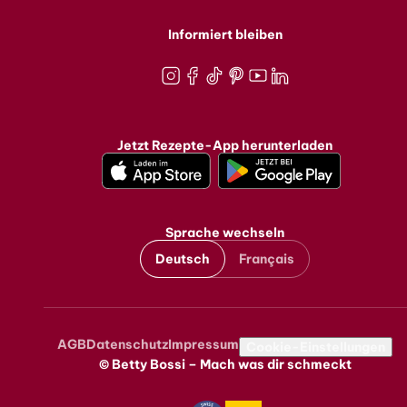
Informiert bleiben
Instagram
Facebook
TikTok
Pinterest
Youtube
LinkedIn
Jetzt Rezepte-App herunterladen
Sprache wechseln
Deutsch
Français
AGB
Datenschutz
Impressum
Metanavigation
Cookie-Einstellungen
© Betty Bossi – Mach was dir schmeckt