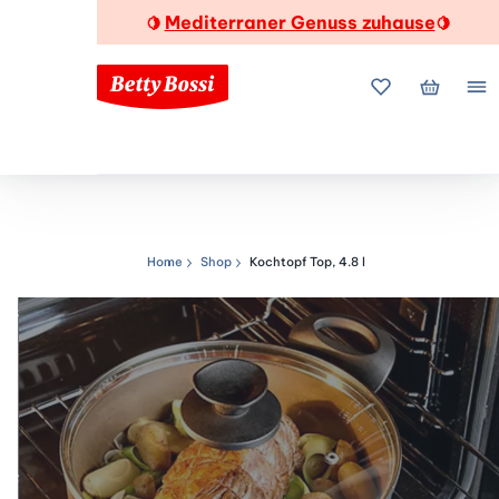
Mediterraner Genuss zuhause
🍋
🍋
Meine Favorite
Mein Wa
Me
Home
Shop
Kochtopf Top, 4.8 l
Navigationspfad