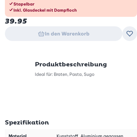
Stapelbar
Inkl. Glasdeckel mit Dampfloch
39.95
In den Warenkorb
Zu
Produktbeschreibung
Ideal für: Braten, Pasta, Sugo
Spezifikation
Material
Kunststoff, Aluminium gegossen,