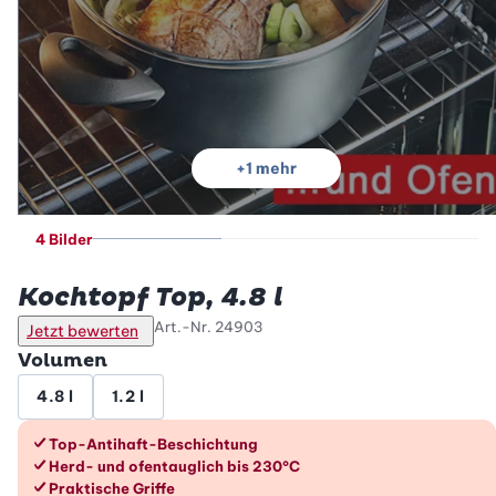
+
1
mehr
4 Bilder
Betty Bossi
Kochtopf Top, 4.8 l
Art.-Nr.
24903
Jetzt bewerten
Volumen
4.8 l
1.2 l
Die Vorteile im Überblick
Top-Antihaft-Beschichtung
Herd- und ofentauglich bis 230°C
Praktische Griffe