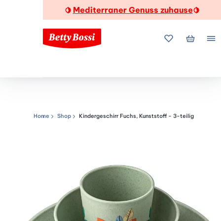
Mediterraner Genuss zuhause
🍋
🍋
Meine Favorite
Mein Wa
Me
Home
Shop
Kindergeschirr Fuchs, Kunststoff - 3-teilig
Navigationspfad