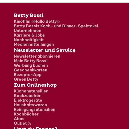
Fusszeile
Betty Bossi
Kinofilm «Hallo Betty»
Betty Bossis Koch- und Dinner-Spektakel
Unternehmen
Karriere & Jobs
Nachhaltigkeit
Medienmitteilungen
Newsletter und Service
Newsletter abonnieren
Mein Betty Bossi
Werbung buchen
Geschenkkarten
Rezepte-App
Green Betty
Zum Onlineshop
Küchenutensilien
Backzubehör
Elektrogeräte
Haushaltswaren
Reinigungsutensilien
Kochbücher
Abos
Outlet %