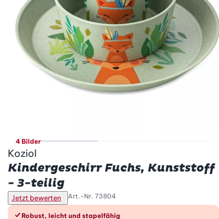
4 Bilder
Koziol
Kindergeschirr Fuchs, Kunststoff
- 3-teilig
Art.-Nr.
73804
Jetzt bewerten
Die Vorteile im Überblick
Robust, leicht und stapelfähig