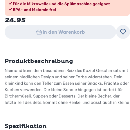
Für die Mikrowelle und die Spülmaschine geeignet
BPA- und Melamin frei
24.95
In den Warenkorb
Zu
Produktbeschreibung
Niemand kann dem besonderen Reiz des Koziol Geschirrsets mit
seinem niedlichen Design und seiner Farbe widerstehen. Dein
Kleinkind kann den Teller zum Essen seiner Snacks, Früchte oder
Kuchen verwenden. Die kleine Schale hingegen ist perfekt für
Birchermüesli, Suppen oder Desserts. Der kleine Becher, der
letzte Teil des Sets, kommt ohne Henkel und passt auch in kleine
Kinderhände
Wenn es um Sicherheit geht, ist das Koziol Kindergeschirr leicht
Spezifikation
und robust. Es kann mehrere Saltos vom Esstisch überstehen,