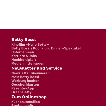
Fusszeile
Betty Bossi
Kinofilm «Hallo Betty»
Betty Bossis Koch- und Dinner-Spektakel
Unternehmen
Karriere & Jobs
Nachhaltigkeit
Medienmitteilungen
Newsletter und Service
Newsletter abonnieren
Mein Betty Bossi
Werbung buchen
Geschenkkarten
Rezepte-App
Green Betty
Zum Onlineshop
Küchenutensilien
Backzubehör