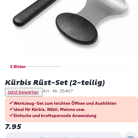
3 Bilder
Betty Bossi
Kürbis Rüst-Set (2-teilig)
Art.-Nr.
25407
Jetzt bewerten
Die Vorteile im Überblick
Werkzeug-Set zum leichten Öffnen und Aushöhlen
Ideal für Kürbis, Räbli, Melone usw.
Einfache und kraftsparende Anwendung
7.95