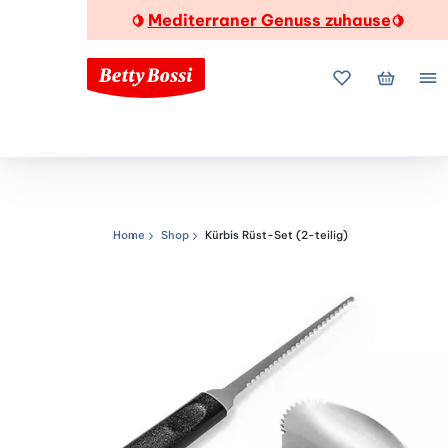
Mediterraner Genuss zuhause
🍋
🍋
Meine Favorite
Mein Wa
Me
Home
Shop
Kürbis Rüst-Set (2-teilig)
Navigationspfad