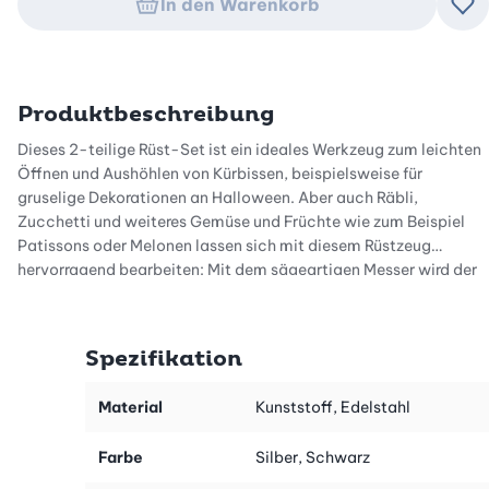
In den Warenkorb
Zu
Produktbeschreibung
Dieses 2-teilige Rüst-Set ist ein ideales Werkzeug zum leichten
Öffnen und Aushöhlen von Kürbissen, beispielsweise für
gruselige Dekorationen an Halloween. Aber auch Räbli,
Zucchetti und weiteres Gemüse und Früchte wie zum Beispiel
Patissons oder Melonen lassen sich mit diesem Rüstzeug
hervorragend bearbeiten: Mit dem sägeartigen Messer wird der
Deckel von Frucht oder Gemüse abgeschnitten, und der
Aushöhler holt Fruchtfleisch oder Kerne heraus.
Spezifikation
Der Aushöhler hat einen kurzen Griff, damit sich die Kraft
bestmöglich übertragen lässt. Insbesondere bei hartem Gemüse
Material
Kunststoff, Edelstahl
wie Kürbis, Kohlrabi usw. erleichtert das die Arbeit. Die grosse
Löffelmulde mit Zackenrand sorgt für effizientes Arbeiten.
Farbe
Silber, Schwarz
Als Inspiration stehen die beliebtesten Betty Bossi Kürbis-