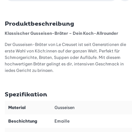
Produktbeschreibung
Klassischer Gusseisen-Bräter – Dein Koch-Allrounder
Der Gusseisen-Bräter von Le Creuset ist seit Generationen die
erste Wahl von Köch:innen auf der ganzen Welt. Perfekt für
Schmorgerichte, Braten, Suppen oder Aufläufe. Mit diesem
hochwertigen Bräter gelingt es dir, intensiven Geschmack in
jedes Gericht zu bringen.
Hervorragende Wärmeverteilung
Spezifikation
Das massive Gusseisen speichert die Hitze gleichmässig und
Material
Gusseisen
sorgt so für ein perfektes Koch- und Braterlebnis. Deine Gerichte
bleiben länger warm und entwickeln dabei ein intensives Aroma.
Beschichtung
Emaille
So schmecken sie nicht nur köstlich, sondern machen auch
optisch eine gute Figur.