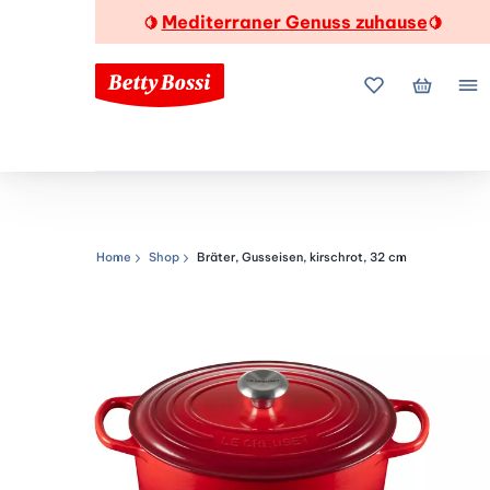
Mediterraner Genuss zuhause
🍋
🍋
Meine Favorite
Mein Wa
Me
Home
Shop
Bräter, Gusseisen, kirschrot, 32 cm
Navigationspfad