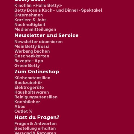
Fusszeile
Kinofilm «Hallo Betty»
Betty Bossis Koch- und Dinner-Spektakel
Unternehmen
Karriere & Jobs
Nachhaltigkeit
Medienmitteilungen
Newsletter und Service
Newsletter abonnieren
Mein Betty Bossi
Werbung buchen
Geschenkkarten
Rezepte-App
Green Betty
Zum Onlineshop
Küchenutensilien
Backzubehör
Elektrogeräte
Haushaltswaren
Reinigungsutensilien
Kochbücher
Abos
Outlet %
Hast du Fragen?
Fragen & Antworten
Bestellung erhalten
Versand & Retouren