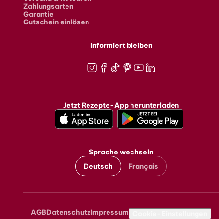
Zahlungsarten
Garantie
Gutschein einlösen
Informiert bleiben
Instagram
Facebook
TikTok
Pinterest
Youtube
LinkedIn
Jetzt Rezepte-App herunterladen
Sprache wechseln
Deutsch
Français
AGB
Datenschutz
Impressum
Metanavigation
Cookie-Einstellungen