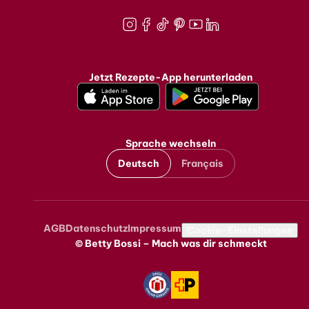
Instagram
Facebook
TikTok
Pinterest
Youtube
LinkedIn
Jetzt Rezepte-App herunterladen
Sprache wechseln
Deutsch
Français
AGB
Datenschutz
Impressum
Metanavigation
Cookie-Einstellungen
© Betty Bossi – Mach was dir schmeckt