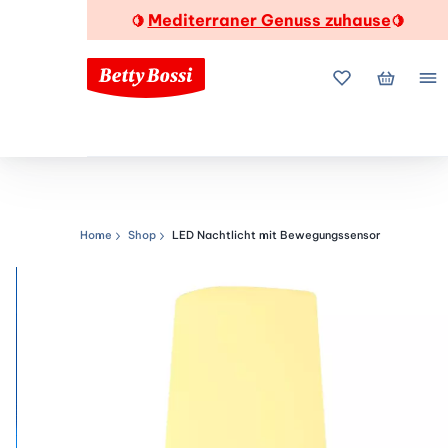
Mediterraner Genuss zuhause
🍋
🍋
Meine Favorite
Mein Wa
Me
Home
Shop
LED Nachtlicht mit Bewegungssensor
Navigationspfad