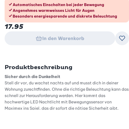
Die Vorteile im Überblick
Automatisches Einschalten bei jeder Bewegung
Angenehmes warmweisses Licht für Augen
Besonders energiesparende und diskrete Beleuchtung
17.95
In den Warenkorb
Zu
Produktbeschreibung
Sicher durch die Dunkelheit
Stell dir vor, du wachst nachts auf und musst dich in deiner
Wohnung zurechtfinden. Ohne die richtige Beleuchtung kann das
schnell zur Herausforderung werden. Hier kommt das
hochwertige LED Nachtlicht mit Bewegungssensor von
Maximex ins Spiel, das dir sofort die nötige Sicherheit gibt.
Dieses durchdachte Produkt sorgt dafür, dass du nie wieder im
Dunkeln tappen musst. Sobald du einen Fuss aus dem Bett setzt,
erhellt es die Umgebung sanft, sodass du sicher an dein Ziel