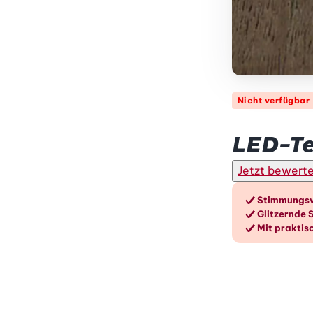
Nicht verfügbar
Betty Bossi
LED-Te
Jetzt bewert
Die V
Stimmungsvo
Glitzernde 
Mit praktis