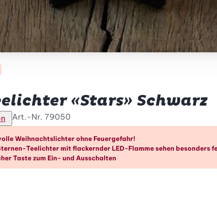
elichter «Stars» Schwarz
Art.-Nr.
79050
en
orteile im Überblick
lle Weihnachtslichter ohne Feuergefahr!
Sternen-Teelichter mit flackernder LED-Flamme sehen besonders fe
cher Taste zum Ein- und Ausschalten