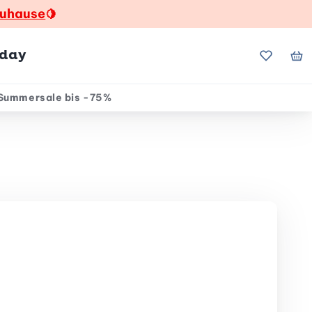
zuhause
🍋
hday
Meine Fa
Me
Summersale bis -75%