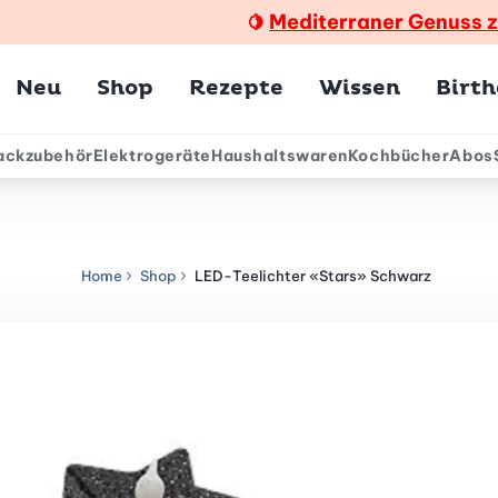
Mediterraner Genuss 
🍋
Hauptmenü
Neu
Shop
Rezepte
Wissen
Birt
ackzubehör
Elektrogeräte
Haushaltswaren
Kochbücher
Abos
ärmenü
Home
Shop
LED-Teelichter «Stars» Schwarz