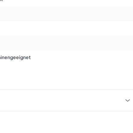
inen Wein im Alltag genussvoll zu servieren. Entdecke die
inengeeignet