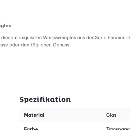
nglas
diesem exquisiten Weissweinglas aus der Serie Puccini. Di
lässe oder den täglichen Genuss.
issweinglas besonders widerstandsfähig. Die erhöhte Ober
nheit des Glases auch bei häufiger Nutzung erhalten – per
Spezifikation
Material
Glas
rm und den eleganten, gezogenen Stiel. Dieser sorgt nicht
Farbe
Transpare