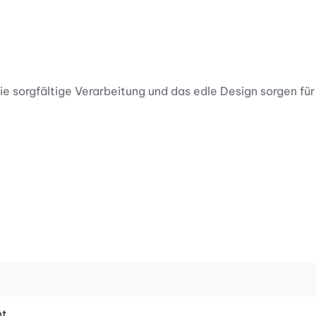
e sorgfältige Verarbeitung und das edle Design sorgen für
flächenhärte macht es kratzfest und sorgt für eine
fekt für den täglichen Gebrauch.
 nur für mehr Stabilität, sondern verleiht dem Glas eine
nt