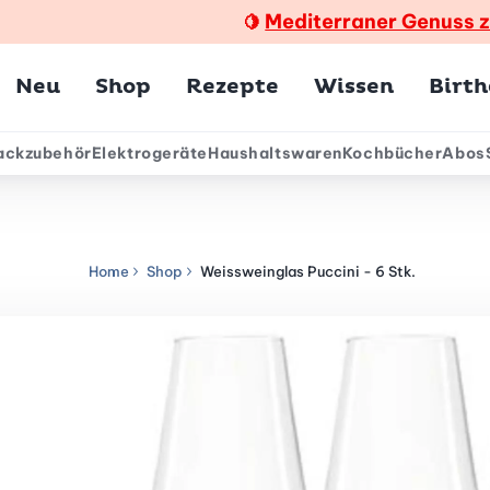
Mediterraner Genuss 
🍋
Hauptmenü
Neu
Shop
Rezepte
Wissen
Birt
ackzubehör
Elektrogeräte
Haushaltswaren
Kochbücher
Abos
ärmenü
Home
Shop
Weissweinglas Puccini - 6 Stk.