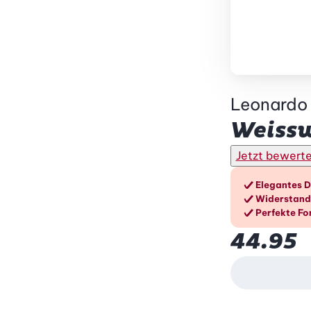
Leonardo
Weissw
Jetzt bewert
Die V
Elegantes D
Widerstand
Perfekte Fo
44.95