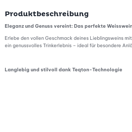
Produktbeschreibung
Eleganz und Genuss vereint: Das perfekte Weisswei
Erlebe den vollen Geschmack deines Lieblingsweins mit 
ein genussvolles Trinkerlebnis – ideal für besondere An
Langlebig und stilvoll dank Teqton-Technologie
Dank der innovativen Teqton-Technologie ist dieses We
dauerhafte Brillanz und Transparenz. So bleibt die Schö
Perfekte Form für optimalen Weingenuss
Das Weinglas besticht durch seine klare geometrische Fo