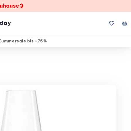
zuhause
🍋
hday
Meine Fa
Me
Summersale bis -75%