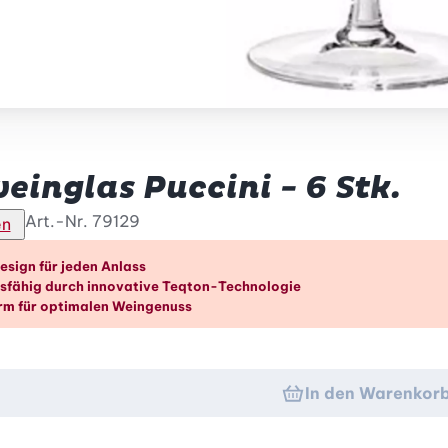
einglas Puccini - 6 Stk.
Art.-Nr.
79129
en
orteile im Überblick
esign für jeden Anlass
sfähig durch innovative Teqton-Technologie
rm für optimalen Weingenuss
In den Warenkor