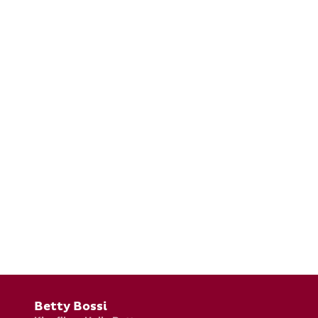
Fusszeile
Betty Bossi