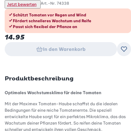
Art.-Nr.
74338
Jetzt bewerten
Die Vorteile im Überblick
Schützt Tomaten vor Regen und Wind
Fördert schnelleres Wachstum und Reife
Passt sich flexibel der Pflanze an
14.95
In den Warenkorb
Zu
Produktbeschreibung
Optimales Wachstumsklima für deine Tomaten
Mit der Maximex Tomaten-Haube schaffst du die idealen
Bedingungen für eine reiche Tomatenernte. Die speziell
entwickelte Haube sorgt für ein perfektes Mikroklima, das das
Wachstum deiner Pflanzen fördert. So reifen deine Tomaten
schneller und entwickeln ihren vollen Geschmack.