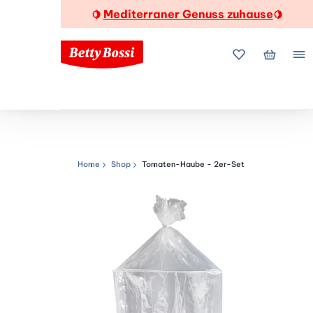
Mediterraner Genuss zuhause
🍋
🍋
Meine Favorite
Mein Wa
Me
Home
Shop
Tomaten-Haube - 2er-Set
Navigationspfad