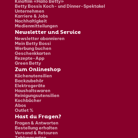
Kinofilm «Hallo Betty»
Betty Bossis Koch- und Dinner-Spektakel
Unternehmen
Karriere & Jobs
Nachhaltigkeit
Medienmitteilungen
Newsletter und Service
Newsletter abonnieren
Mein Betty Bossi
Werbung buchen
Geschenkkarten
Rezepte-App
Green Betty
Zum Onlineshop
Küchenutensilien
Backzubehör
Elektrogeräte
Haushaltswaren
Reinigungsutensilien
Kochbücher
Abos
Outlet %
Hast du Fragen?
Fragen & Antworten
Bestellung erhalten
Versand & Retouren
Zahlungsarten