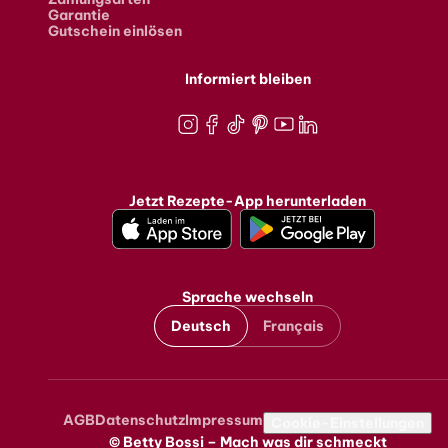
Garantie
Gutschein einlösen
Informiert bleiben
Instagram
Facebook
TikTok
Pinterest
Youtube
LinkedIn
Jetzt Rezepte-App herunterladen
Sprache wechseln
Deutsch
Français
AGB
Datenschutz
Impressum
Metanavigation
Cookie-Einstellungen
© Betty Bossi – Mach was dir schmeckt