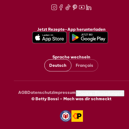
Instagram
Facebook
TikTok
Pinterest
Youtube
LinkedIn
Jetzt Rezepte-App herunterladen
Sprache wechseln
Deutsch
Français
AGB
Datenschutz
Impressum
Metanavigation
Cookie-Einstellungen
© Betty Bossi – Mach was dir schmeckt