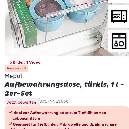
5 Bilder
, 1 Video
Ausverkauft
Mepal
Aufbewahrungsdose, türkis, 1 l -
2er-Set
Art.-Nr.
25656
Jetzt bewerten
Die Vorteile im Überblick
Ideal zur Aufbewahrung oder zum Tiefkühlen von
Lebensmitteln
Geeignet für Tiefkühler, Mikrowelle und Spülmaschine