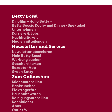
Fusszeile
Betty Bossi
Kinofilm «Hallo Betty»
Betty Bossis Koch- und Dinner-Spektakel
Unternehmen
Karriere & Jobs
Nachhaltigkeit
Medienmitteilungen
Newsletter und Service
Newsletter abonnieren
Mein Betty Bossi
Werbung buchen
Geschenkkarten
Rezepte-App
Green Betty
Zum Onlineshop
Küchenutensilien
Backzubehör
Elektrogeräte
Haushaltswaren
Reinigungsutensilien
Kochbücher
Abos
Outlet %