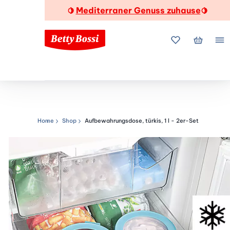
Mediterraner Genuss zuhause
🍋
🍋
Meine Favorite
Mein Wa
Me
Home
Shop
Aufbewahrungsdose, türkis, 1 l - 2er-Set
Navigationspfad