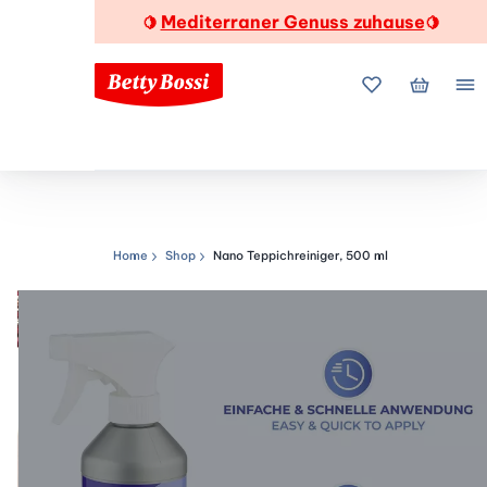
Mediterraner Genuss zuhause
🍋
🍋
Meine Favorite
Mein Wa
Me
Home
Shop
Nano Teppichreiniger, 500 ml
Navigationspfad