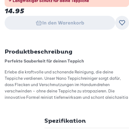
Langfristiger Schutz für deine Teppiche
14.95
In den Warenkorb
Zu
Produktbeschreibung
Perfekte Sauberkeit für deinen Teppich
Erlebe die kraftvolle und schonende Reinigung, die deine
Teppiche verdienen. Unser Nano Teppichreiniger sorgt dafür,
dass Flecken und Verschmutzungen im Handumdrehen
verschwinden – ohne deine Teppiche zu strapazieren. Die
innovative Formel reinigt tiefenwirksam und schont gleichzeitig
die Fasern.
Einfache Anwendung für maximalen Komfort
Spezifikation
Einfach aufsprühen, trocknen lassen und absaugen – schon