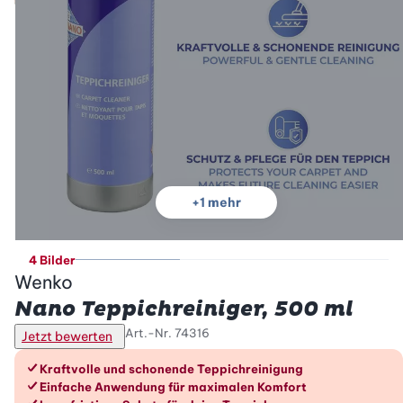
+
1
mehr
4 Bilder
Wenko
Nano Teppichreiniger, 500 ml
Art.-Nr.
74316
Jetzt bewerten
Die Vorteile im Überblick
Kraftvolle und schonende Teppichreinigung
Einfache Anwendung für maximalen Komfort