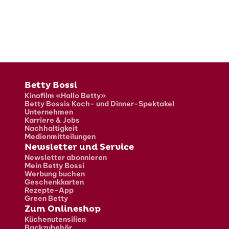
Fusszeile
Betty Bossi
Kinofilm «Hallo Betty»
Betty Bossis Koch- und Dinner-Spektakel
Unternehmen
Karriere & Jobs
Nachhaltigkeit
Medienmitteilungen
Newsletter und Service
Newsletter abonnieren
Mein Betty Bossi
Werbung buchen
Geschenkkarten
Rezepte-App
Green Betty
Zum Onlineshop
Küchenutensilien
Backzubehör