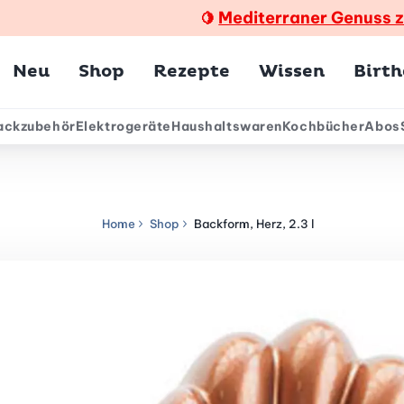
Mediterraner Genuss 
🍋
Hauptmenü
Neu
Shop
Rezepte
Wissen
Birt
ackzubehör
Elektrogeräte
Haushaltswaren
Kochbücher
Abos
ärmenü
Home
Shop
Backform, Herz, 2.3 l