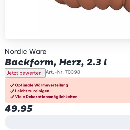
Nordic Ware
Backform, Herz, 2.3 l
Art.-Nr.
70398
Jetzt bewerten
Die Vorteile im Überblic
Optimale Wärmeverteilung
Leicht zu reinigen
Viele Dekorationsmöglichkeiten
49.95