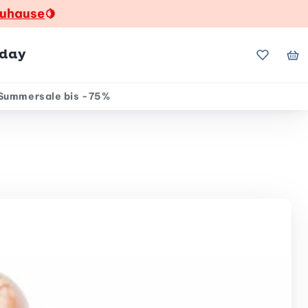
zuhause
🍋
hday
Meine Fa
Me
Summersale bis -75%