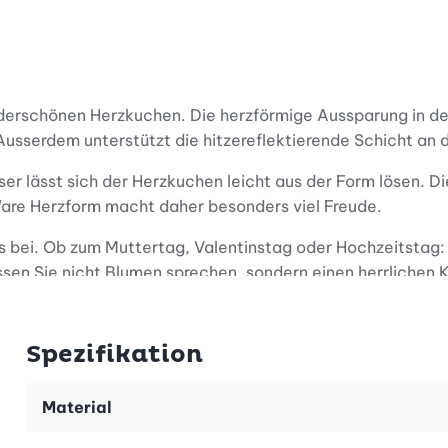
erschönen Herzkuchen. Die herzförmige Aussparung in der 
usserdem unterstützt die hitzereflektierende Schicht an 
ser lässt sich der Herzkuchen leicht aus der Form lösen. 
Ware Herzform macht daher besonders viel Freude.
s bei. Ob zum Muttertag, Valentinstag oder Hochzeitstag:
en Sie nicht Blumen sprechen, sondern einen herrlichen 
 zur Dekoration nutzen. Füllen Sie diese mit kleinen bunt
Spezifikation
Material