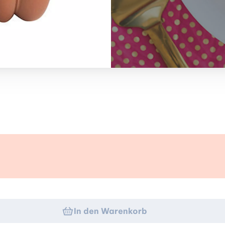
k
In den Warenkorb