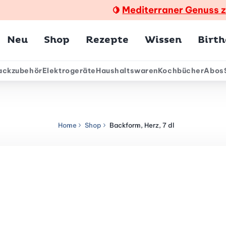
Mediterraner Genuss 
🍋
Hauptmenü
Neu
Shop
Rezepte
Wissen
Birt
ackzubehör
Elektrogeräte
Haushaltswaren
Kochbücher
Abos
ärmenü
Home
Shop
Backform, Herz, 7 dl