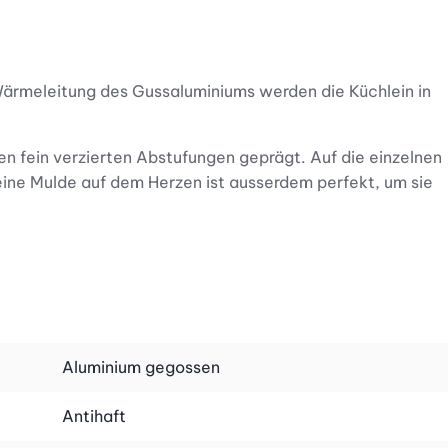
 Wärmeleitung des Gussaluminiums werden die Küchlein in
en fein verzierten Abstufungen geprägt. Auf die einzelnen
eine Mulde auf dem Herzen ist ausserdem perfekt, um sie
he Mini-Desserts mit den Herzen zaubern. Oder wie wäre
n Farbton gehalten, der an süsse Toffees erinnert. Aufgrund
den Reinigungsmittel verwenden.
Aluminium gegossen
Antihaft