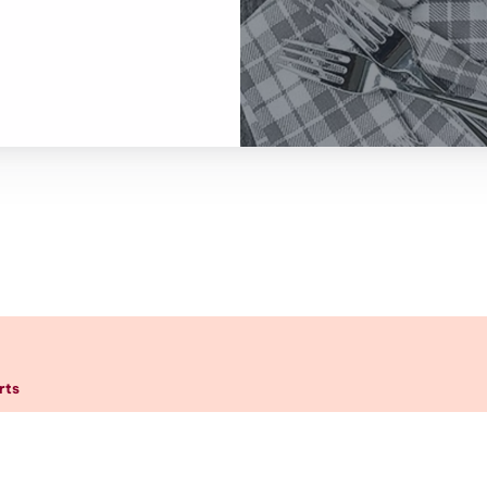
k
rts