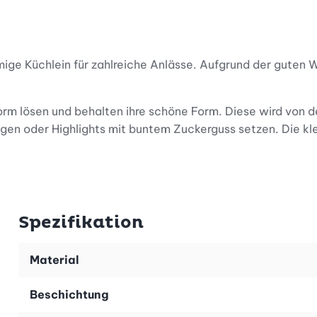
mige Küchlein für zahlreiche Anlässe. Aufgrund der guten
form lösen und behalten ihre schöne Form. Diese wird von d
gen oder Highlights mit buntem Zuckerguss setzen. Die kl
rcreme zu einem Cake-Pop vereinen oder andere romantisc
ekorieren? Ihrer Fantasie sind keine Grenzen gesetzt!
Spezifikation
h die Form kann sich sehen lassen. Sie ist in einem sanfte
t mit Metallbesteck lösen und zum Säubern keine scheuern
Material
Beschichtung