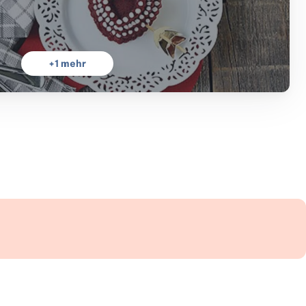
+
1
mehr