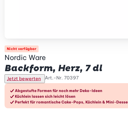
Nicht verfügbar
Nordic Ware
Backform, Herz, 7 dl
Art.-Nr.
70397
Jetzt bewerten
Die Vorteile im Überblic
Abgestufte Formen für noch mehr Deko-Ideen
Küchlein lassen sich leicht lösen
Perfekt für romantische Cake-Pops, Küchlein & Mini-Desse