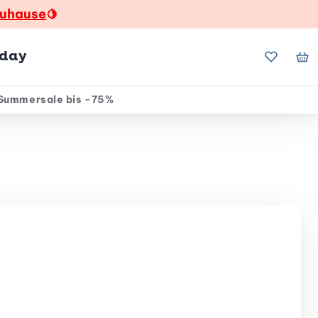
zuhause
🍋
hday
Meine Fa
Me
Summersale bis -75%