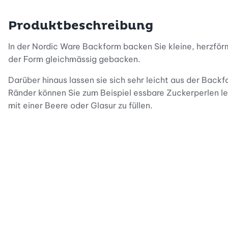
Produktbeschreibung
In der Nordic Ware Backform backen Sie kleine, herzför
der Form gleichmässig gebacken.
Darüber hinaus lassen sie sich sehr leicht aus der Back
Ränder können Sie zum Beispiel essbare Zuckerperlen le
mit einer Beere oder Glasur zu füllen.
Sie können 2 Küchlein auch mit Zuckerguss oder Butte
es, einen grossen Kuchen mit kleinen, feinen Herzen zu d
Nicht nur die Küchlein selbst sehen fantastisch aus, auc
der Antihaftbeschichtung sollten Sie die Küchlein nich