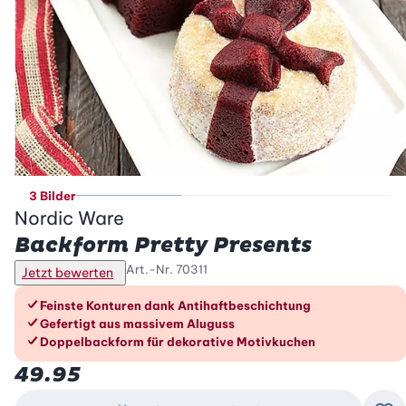
3 Bilder
Nordic Ware
Backform Pretty Presents
Art.-Nr.
70311
Jetzt bewerten
Die Vorteile im Überblick
Feinste Konturen dank Antihaftbeschichtung
Gefertigt aus massivem Aluguss
Doppelbackform für dekorative Motivkuchen
49.95