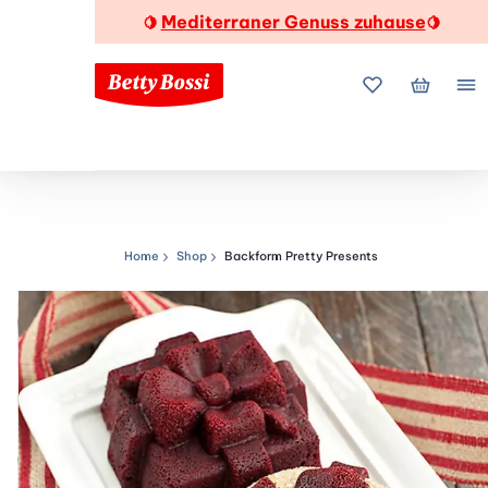
Mediterraner Genuss zuhause
🍋
🍋
Meine Favorite
Mein Wa
Me
Home
Shop
Backform Pretty Presents
Navigationspfad