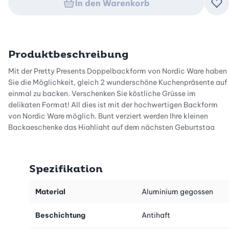
In den Warenkorb
Zu
Produktbeschreibung
Mit der Pretty Presents Doppelbackform von Nordic Ware haben
Sie die Möglichkeit, gleich 2 wunderschöne Kuchenpräsente auf
einmal zu backen. Verschenken Sie köstliche Grüsse im
delikaten Format! All dies ist mit der hochwertigen Backform
von Nordic Ware möglich. Bunt verziert werden Ihre kleinen
Backgeschenke das Highlight auf dem nächsten Geburtstag
oder der weihnachtlichen Tafel.
Die aus massivem Aluminiumguss gefertigte Doppelbackform
Spezifikation
verhilft Ihrem Kuchen dank ihrer hohen Wärmeleitfähigkeit zu
einer besonders feinporigen Struktur. Die kleinen Kuchen gehen
durch das verwendete Material perfekt auf und backen
Material
Aluminium gegossen
homogen durch. Mit dem Fassungsvermögen von 1.200 ml
entstehen 2 Motivkuchen in einer ansprechenden Grösse, die
Beschichtung
Antihaft
sich schön auf dem Geburtstags- oder auch Weihnachtstisch