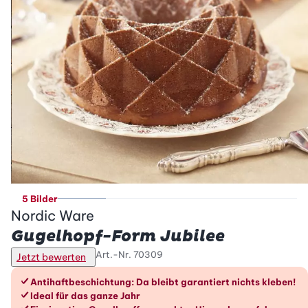
5 Bilder
Nordic Ware
Gugelhopf-Form Jubilee
Art.-Nr.
70309
Jetzt bewerten
Die Vorteile im Überblick
Antihaftbeschichtung: Da bleibt garantiert nichts kleben!
Ideal für das ganze Jahr