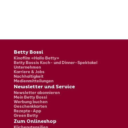
Fusszeile
Betty Bossi
Kinofilm «Hallo Betty»
Betty Bossis Koch- und Dinner-Spektakel
Unternehmen
Karriere & Jobs
Nachhaltigkeit
Medienmitteilungen
Newsletter und Service
Newsletter abonnieren
Mein Betty Bossi
Werbung buchen
Geschenkkarten
Rezepte-App
Green Betty
Zum Onlineshop
Küchenutensilien