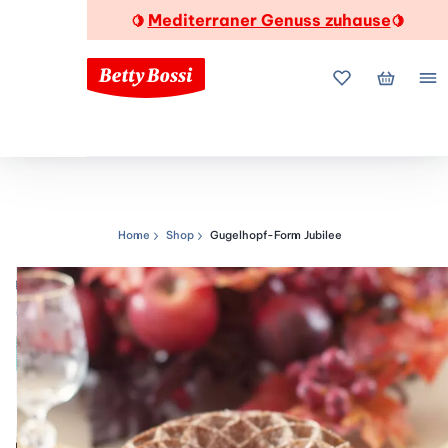
Mediterraner Genuss zuhause
🍋
🍋
Meine Favorite
Mein Wa
Me
Home
Shop
Gugelhopf-Form Jubilee
Navigationspfad