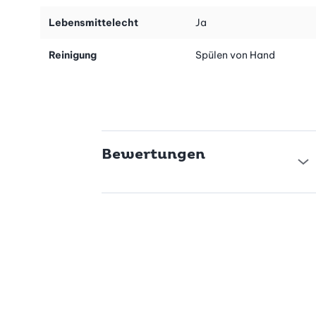
Sie können die Gugelhupf-Form mit einem gewöhnlichen
Lebensmittelecht
Ja
Spültuch mit heissem Wasser oder etwas milden Spülmittel
säubern. Die Backform ist nicht für die Spülmaschine geeignet.
Reinigung
Spülen von Hand
Bewertungen