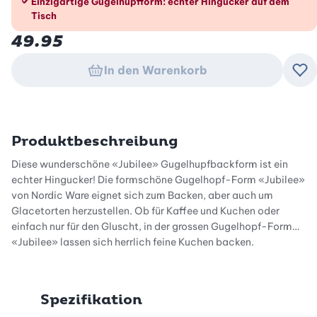
Einzigartige Gugelhupfform: echter Hingucker auf dem
Tisch
49.95
In den Warenkorb
Zu
Produktbeschreibung
Diese wunderschöne «Jubilee» Gugelhupfbackform ist ein
echter Hingucker! Die formschöne Gugelhopf-Form «Jubilee»
von Nordic Ware eignet sich zum Backen, aber auch um
Glacetorten herzustellen. Ob für Kaffee und Kuchen oder
einfach nur für den Gluscht, in der grossen Gugelhopf-Form
«Jubilee» lassen sich herrlich feine Kuchen backen.
Die Aluminiumguss-Backform verteilt die Wärme, so dass der
Kuchen schön aufgeht und sich gleichmässig bräunt.
Spezifikation