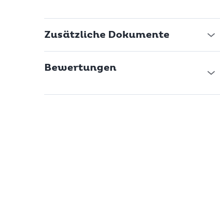
- Geschäftsversammlungen
- Babyshowers
- Feiertagen
Zusätzliche Dokumente
- Geselliges
- Beisammensein mit Freunden und der Familie und zu vielen
weitere Gelegenheiten...
Bewertungen