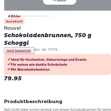
+
1
mehr
4 Bilder
Ausverkauft
Nouvel
Schokoladenbrunnen, 750 g
Schoggi
Art.-Nr.
71775
Jetzt bewerten
Die Vorteile im Überblick
Ideal für Hochzeiten, Geburtstage und Events
Für weisse wie dunkle Schokolade
Mit Warmhaltefunktion
79.95
Produktbeschreibung
Hat nicht jeder schon einmal von einem Schokobrunnen für seine