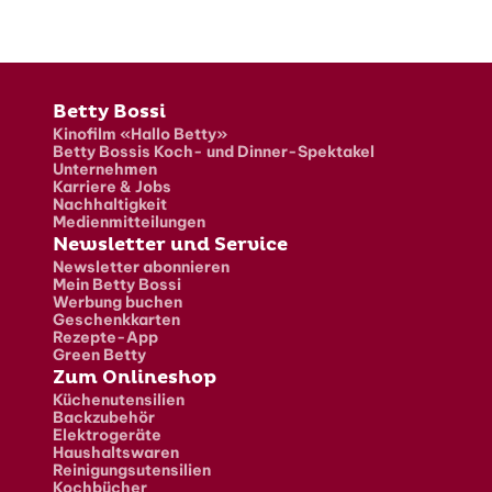
Fusszeile
Betty Bossi
Kinofilm «Hallo Betty»
Betty Bossis Koch- und Dinner-Spektakel
Unternehmen
Karriere & Jobs
Nachhaltigkeit
Medienmitteilungen
Newsletter und Service
Newsletter abonnieren
Mein Betty Bossi
Werbung buchen
Geschenkkarten
Rezepte-App
Green Betty
Zum Onlineshop
Küchenutensilien
Backzubehör
Elektrogeräte
Haushaltswaren
Reinigungsutensilien
Kochbücher