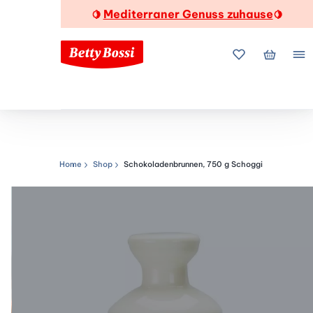
Mediterraner Genuss zuhause
🍋
🍋
Meine Favorite
Mein Wa
Me
Home
Shop
Schokoladenbrunnen, 750 g Schoggi
Navigationspfad