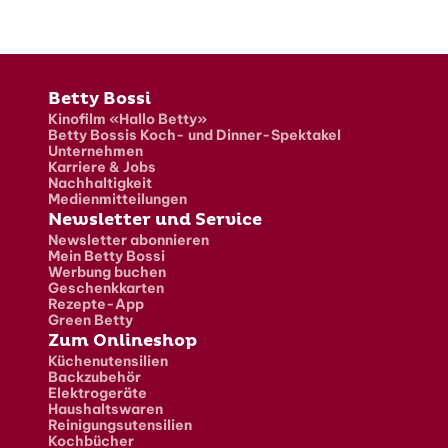
Fusszeile
Betty Bossi
Kinofilm «Hallo Betty»
Betty Bossis Koch- und Dinner-Spektakel
Unternehmen
Karriere & Jobs
Nachhaltigkeit
Medienmitteilungen
Newsletter und Service
Newsletter abonnieren
Mein Betty Bossi
Werbung buchen
Geschenkkarten
Rezepte-App
Green Betty
Zum Onlineshop
Küchenutensilien
Backzubehör
Elektrogeräte
Haushaltswaren
Reinigungsutensilien
Kochbücher