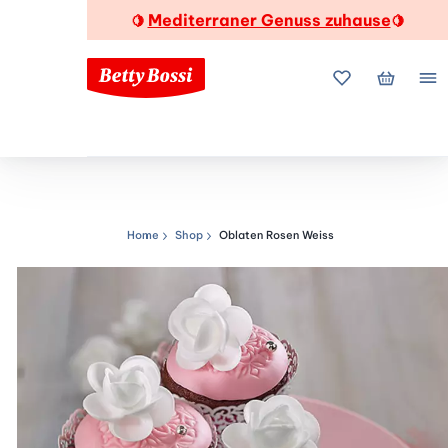
Mediterraner Genuss zuhause
🍋
🍋
Meine Favorite
Mein Wa
Me
Home
Shop
Oblaten Rosen Weiss
Navigationspfad