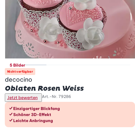
5 Bilder
Nicht verfügbar
decocino
Oblaten Rosen Weiss
Art.-Nr.
79286
Jetzt bewerten
Die Vorteile im Überblick
Einzigartiger Blickfang
Schöner 3D-Effekt
Leichte Anbringung