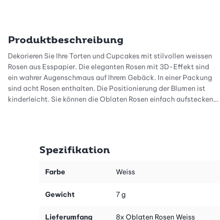
Produktbeschreibung
Dekorieren Sie Ihre Torten und Cupcakes mit stilvollen weissen
Rosen aus Esspapier. Die eleganten Rosen mit 3D-Effekt sind
ein wahrer Augenschmaus auf Ihrem Gebäck. In einer Packung
sind acht Rosen enthalten. Die Positionierung der Blumen ist
kinderleicht. Sie können die Oblaten Rosen einfach aufstecken.
Die weissen Rosen eignen sich besonders gut zur Dekoration
festlicher Hochzeitstorten. Geburtstagskuchen und
Backkreationen für die Kaffeetafel sehen mit dem elegantem
Spezifikation
Rosen-Dekor ebenso zauberhaft aus.
Farbe
Weiss
Die Oblaten Rosen stecken auf einem Stiel. Sie können die Rosen
also ganz einfach auf Ihr Gebäck setzen. Dadurch halten die
Gewicht
7 g
Rosen auch ohne Glasur und sind für Naked Cakes und Muffins
geeignet.
Lieferumfang
8x Oblaten Rosen Weiss