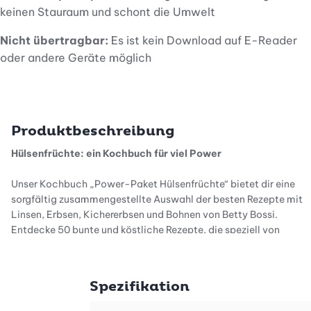
keinen Stauraum und schont die Umwelt
Nicht übertragbar:
Es ist kein Download auf E-Reader
oder andere Geräte möglich
Produktbeschreibung
Hülsenfrüchte: ein Kochbuch für viel Power
Unser Kochbuch „Power-Paket Hülsenfrüchte“ bietet dir eine
sorgfältig zusammengestellte Auswahl der besten Rezepte mit
Linsen, Erbsen, Kichererbsen und Bohnen von Betty Bossi.
Entdecke 50 bunte und köstliche Rezepte, die speziell von
unseren Leserinnen und Lesern ausgewählt wurden. Jedes Rezept
ist einfach nachzukochen und enthält wertvolle Tipps, um das
Beste aus deinen Hülsenfrüchten herauszuholen. Von herzhaften
Spezifikation
Eintöpfen bis hin zu leichten Salaten – für jeden Geschmack ist
etwas dabei.