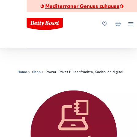
Mediterraner Genuss zuhause
🍋
🍋
Meine Favorite
Mein Wa
Me
Home
Shop
Power-Paket Hülsenfrüchte, Kochbuch digital
Navigationspfad