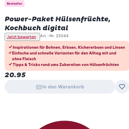
Bestseller
Betty Bossi
Power-Paket Hülsenfrüchte,
Kochbuch digital
Art.-Nr.
23044
Jetzt bewerten
Die Vorteile im Überblick
Inspirationen für Bohnen, Erbsen, Kichererbsen und Linsen
Einfache und schnelle Varianten für den Alltag mit und
ohne Fleisch
Tipps & Tricks rund ums Zubereiten von Hülsenfrüchten
20.95
In den Warenkorb
Zu