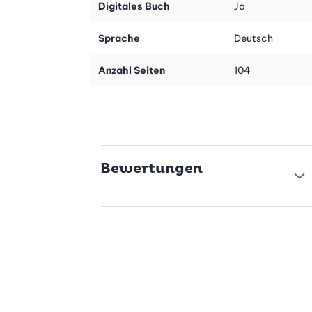
Digitales Buch
Ja
Proteine von der Vorspeise bis zum Hauptgang
Sprache
Deutsch
Das Best of-Buch mit 104 Seiten und 50 Rezepten ist in fünf
Anzahl Seiten
104
Kapitel unterteilt:
- Apéro & Snacks
- Suppen
- Salate
Bewertungen
- Hauptgerichten aus der Pfanne
- Hauptgerichte aus dem Ofen
Entdecke die Welt der Hülsenfrüchte
Hülsenfrüchte wie Linsen, Erbsen, Kichererbsen und Bohnen sind
wahre Kraftpakete der Natur. Sie bieten dir nicht nur eine
exzellente Quelle für pflanzliche Proteine, sondern sind auch