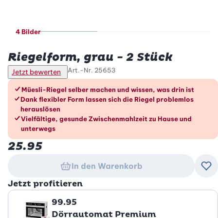
4 Bilder
Betty Bossi
Riegelform, grau - 2 Stück
Art.-Nr.
25653
Jetzt bewerten
Die Vorteile im Überblick
Müesli-Riegel selber machen und wissen, was drin ist
Dank flexibler Form lassen sich die Riegel problemlos
herauslösen
Vielfältige, gesunde Zwischenmahlzeit zu Hause und
unterwegs
25.95
In den Warenkorb
Zu
Jetzt profitieren
99.95
Dörrautomat Premium