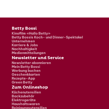
Fusszeile
Betty Bossi
Kinofilm «Hallo Betty»
Betty Bossis Koch- und Dinner-Spektakel
Unternehmen
Karriere & Jobs
Nachhaltigkeit
Medienmitteilungen
Newsletter und Service
Newsletter abonnieren
Mein Betty Bossi
Werbung buchen
Geschenkkarten
Rezepte-App
Green Betty
Zum Onlineshop
Küchenutensilien
Backzubehör
Elektrogeräte
Haushaltswaren
Reinigungsutensilien