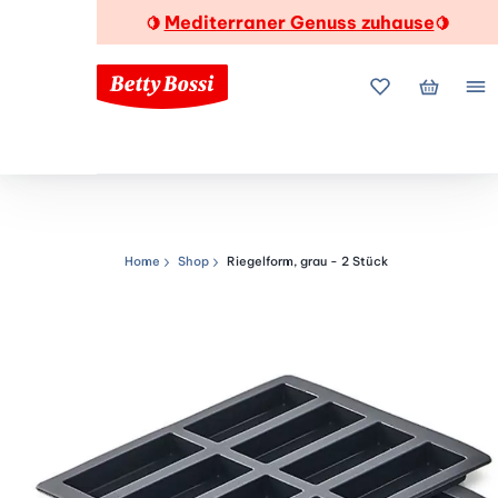
Mediterraner Genuss zuhause
🍋
🍋
Meine Favorite
Mein Wa
Me
Home
Shop
Riegelform, grau - 2 Stück
Navigationspfad