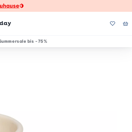
zuhause
🍋
hday
Meine Fa
Me
Summersale bis -75%