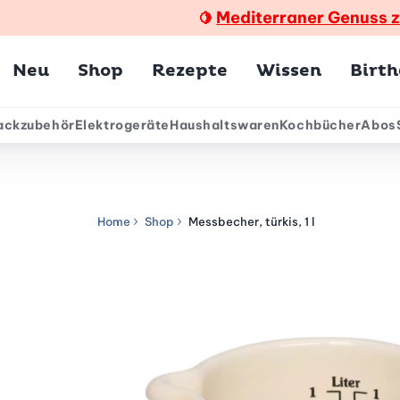
Mediterraner Genuss 
🍋
Hauptmenü
Neu
Shop
Rezepte
Wissen
Birt
ackzubehör
Elektrogeräte
Haushaltswaren
Kochbücher
Abos
ärmenü
Home
Shop
Messbecher, türkis, 1 l