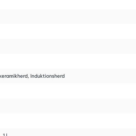
keramikherd, Induktionsherd
 1 l