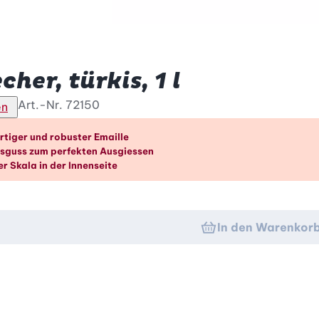
her, türkis, 1 l
Art.-Nr.
72150
en
orteile im Überblick
tiger und robuster Emaille
sguss zum perfekten Ausgiessen
er Skala in der Innenseite
In den Warenkor