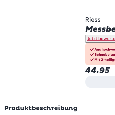
Riess
Messbec
Jetzt bewert
Die V
Aus hochwer
Schnabelau
Mit 2-teilig
44.95
Produktbeschreibung