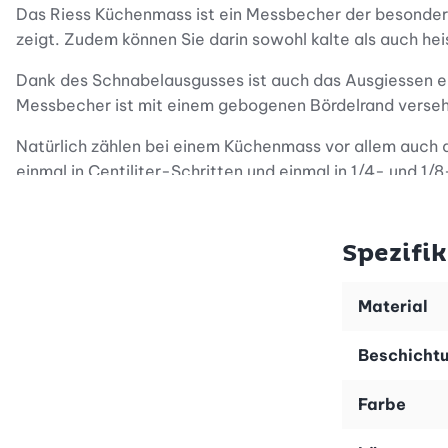
Das Riess Küchenmass ist ein Messbecher der besonderen 
zeigt. Zudem können Sie darin sowohl kalte als auch h
Dank des Schnabelausgusses ist auch das Ausgiessen ei
Messbecher ist mit einem gebogenen Bördelrand versehe
Natürlich zählen bei einem Küchenmass vor allem auch di
einmal in Centiliter-Schritten und einmal in 1/4- und 1/
Neben dem wertigen Material erwartet Sie bei dem langl
Praktisch und edel - das ist das Küchenmass von Riess.
Spezifi
Material
Beschicht
Farbe