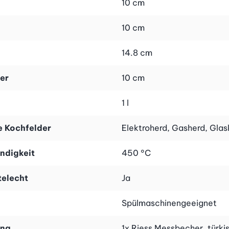
10 cm
10 cm
14.8 cm
er
10 cm
1 l
 Kochfelder
Elektroherd, Gasherd, Glas
ndigkeit
450 °C
telecht
Ja
Spülmaschinengeeignet
ang
1x Riess Messbecher, türkis,