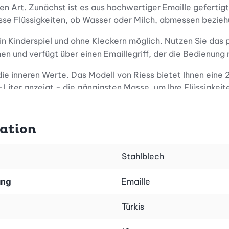
Art. Zunächst ist es aus hochwertiger Emaille gefertigt, 
eisse Flüssigkeiten, ob Wasser oder Milch, abmessen bez
n Kinderspiel und ohne Kleckern möglich. Nutzen Sie das 
n und verfügt über einen Emaillegriff, der die Bedienung
e inneren Werte. Das Modell von Riess bietet Ihnen eine 2-
8-Liter anzeigt - die gängigsten Masse, um Ihre Flüssigkeit
ebigen Messbecher aus Emaille auch ein ansprechendes Des
kation
Stahlblech
ung
Emaille
Türkis